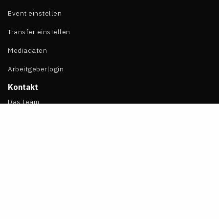
Event einstellen
Transfer einstellen
Mediadaten
Arbeitgeberlogin
Kontakt
Das Team
Kontakt
LTO bei Google bevorzugen
Jobs bei LTO
Rechtliches
Impressum
Datenschutz