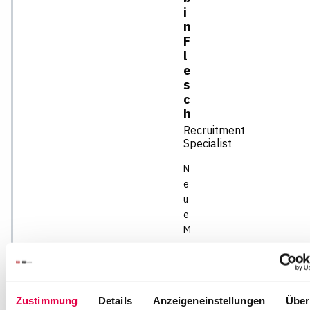
i
n
F
l
e
s
c
h
Recruitment
Specialist
N
e
u
e
M
ai
n
z
e
Zustimmung
Details
Anzeigeneinstellungen
Über
r