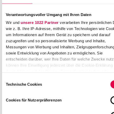
S
t
Verantwortungsvoller Umgang mit Ihren Daten
r.
6
Wir und
unsere 1022 Partner
verarbeiten Ihre persönlichen 
-
wie z. B. Ihre IP-Adresse, mithilfe von Technologien wie Coo
1
um Informationen auf Ihrem Gerät zu speichern und darauf
0
zuzugreifen und so personalisierte Werbung und Inhalte,
6
Messungen von Werbung und Inhalten, Zielgruppenforschun
0
sowie Entwicklung von Angeboten zu ermöglichen. Sie
3
entscheiden darüber, wer Ihre Daten für welche Zwecke nutzt
1
können Ihre Einwilligung jederzeit über die Cookie-Erklärung
1
durch Klicken auf das Privacy Trigger Symbol ändern oder
F
r
widerrufen
Einwilligungsauswahl
a
Technische Cookies
n
Wenn Sie es erlauben, würden wir auch gerne:
k
Informationen über Ihre geografische Lage erfassen,
f
Cookies für Nutzerpräferenzen
welche bis auf einige Meter genau sein können
u
Ihr Gerät durch aktives Scannen nach bestimmten
rt