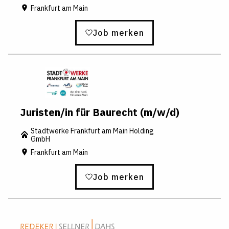
le
Frankfurt am Main
n
z-
Job merken
jo
hl
e
n.
d
e
Z
Juristen/in für Baurecht (m/w/d)
ur
Stadtwerke Frankfurt am Main Holding
W
GmbH
e
Frankfurt am Main
b
s
ei
Job merken
t
e