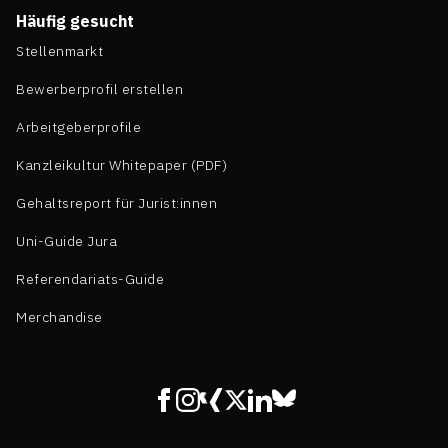
Häufig gesucht
Stellenmarkt
Bewerberprofil erstellen
Arbeitgeberprofile
Kanzleikultur Whitepaper (PDF)
Gehaltsreport für Jurist:innen
Uni-Guide Jura
Referendariats-Guide
Merchandise
Facebook
Instagram
Xing
X
Linkedin
Bluesky