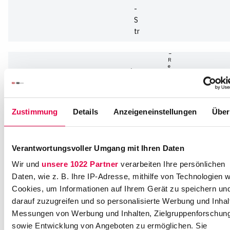
-
S
tr
Anja
Kara
a
s
ß
R
e
e
c
8
r
u
8
it
G
i
5
n
u
g
0
Zustimmung
Details
Anzeigeneinstellungen
Über
s
9
t
6
a
8
Verantwortungsvoller Umgang mit Ihren Daten
v
K
-
Wir und
unsere 1022 Partner
verarbeiten Ihre persönlichen
ö
H
Daten, wie z. B. Ihre IP-Adresse, mithilfe von Technologien w
l
ei
Cookies, um Informationen auf Ihrem Gerät zu speichern un
n
n
darauf zuzugreifen und so personalisierte Werbung und Inhal
+
e
Messungen von Werbung und Inhalten, Zielgruppenforschun
4
m
9
sowie Entwicklung von Angeboten zu ermöglichen. Sie
Ähnliche Stellenangebote