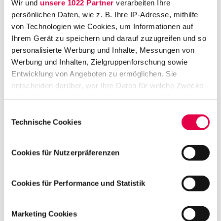
Wir und
unsere 1022 Partner
verarbeiten Ihre
0
persönlichen Daten, wie z. B. Ihre IP-Adresse, mithilfe
3
2
von Technologien wie Cookies, um Informationen auf
9
Ihrem Gerät zu speichern und darauf zuzugreifen und so
F
personalisierte Werbung und Inhalte, Messungen von
r
Werbung und Inhalten, Zielgruppenforschung sowie
a
Entwicklung von Angeboten zu ermöglichen. Sie
n
entscheiden darüber, wer Ihre Daten für welche Zwecke
k
nutzt. Sie können Ihre Einwilligung jederzeit über die
f
Cookie-Erklärung oder durch Klicken auf das Privacy
Einwilligungsauswahl
u
Trigger Symbol ändern oder widerrufen
Technische Cookies
rt
a
Wenn Sie es erlauben, würden wir auch gerne:
m
Cookies für Nutzerpräferenzen
M
Informationen über Ihre geografische Lage
ai
erfassen, welche bis auf einige Meter genau sein
n
können
Cookies für Performance und Statistik
L
Ihr Gerät durch aktives Scannen nach
e
bestimmten Merkmalen (Fingerprinting) identifizieren
g
Marketing Cookies
Erfahren Sie mehr darüber, wie Ihre persönlichen Daten