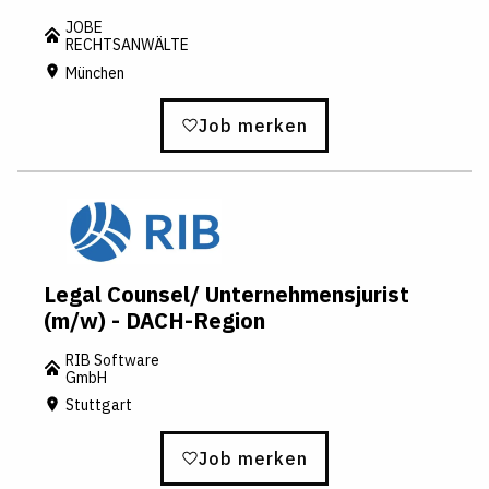
JOBE
RECHTSANWÄLTE
München
Job merken
Legal Counsel/ Unternehmensjurist
(m/w) - DACH-Region
RIB Software
GmbH
Stuttgart
Job merken