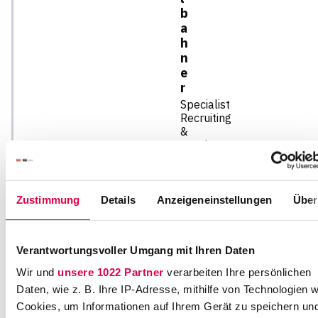
b
a
h
n
e
r
Specialist
Recruiting
&
Employer
Branding
M
Zustimmung
Details
Anzeigeneinstellungen
Über
ai
n
z
e
Verantwortungsvoller Umgang mit Ihren Daten
r
Wir und
unsere 1022 Partner
verarbeiten Ihre persönlichen
L
Daten, wie z. B. Ihre IP-Adresse, mithilfe von Technologien w
a
Cookies, um Informationen auf Ihrem Gerät zu speichern un
n