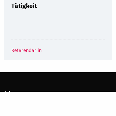
Tätigkeit
Referendar:in
Jobs
Jobs Rechtsanwält:in
Jobs Unternehmensjurist:in