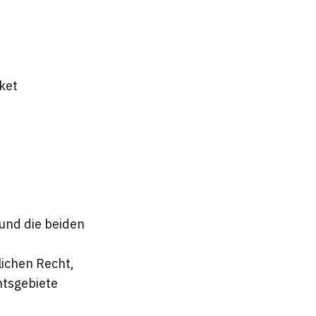
ket
und die beiden
lichen Recht,
htsgebiete