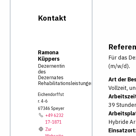
Kontakt
Referen
Ramona
Für das De
Küppers
(m/w/d).
Dezernentin
des
Dezernates
Art der Be
Rehabilitationsleistungen
Vollzeit, u
Eichendorffst
Arbeitszei
r.
4-6
39 Stunden
67346
Speyer
Arbeitspla
+49 6232
Hybride Ar
17-1871
Zur
Einsatzort
Webseite