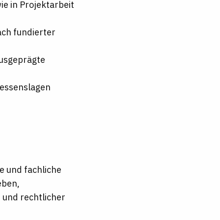
e in Projektarbeit
ach fundierter
ausgeprägte
ressenslagen
e und fachliche
eben,
 und rechtlicher