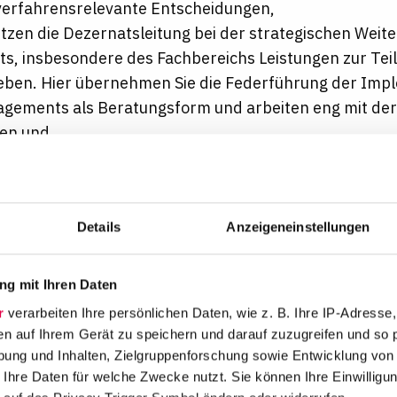
verfahrensrelevante Entscheidungen,
tzen die Dezernatsleitung bei der strategischen Weit
s, insbesondere des Fachbereichs Leistungen zur Te
leben. Hier übernehmen Sie die Federführung der Imp
agements als Beratungsform und arbeiten eng mit de
en und
n die Dezernatsleitung.
teile:
Details
Anzeigeneinstellungen
Tätigkeit für die Gesellschaft
die Welt nicht braucht oder Aufgaben, deren Sinn fragw
g mit Ihren Daten
r nicht bei der Deutschen Rentenversicherung. Denn 
r
verarbeiten Ihre persönlichen Daten, wie z. B. Ihre IP-Adresse,
isten einen wertvollen Beitrag für die Gesellschaft. An
en auf Ihrem Gerät zu speichern und darauf zuzugreifen und so 
n Rheinland-Pfalz verlassen sich auf uns. Das ist uns
ung und Inhalten, Zielgruppenforschung sowie Entwicklung von
morgens gerne aufstehen.
 Ihre Daten für welche Zwecke nutzt. Sie können Ihre Einwilligun