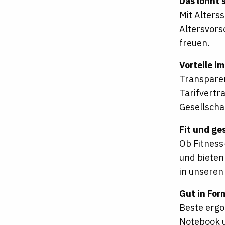
Das lohnt 
Mit Alters
Altersvors
freuen.
Vorteile i
Transparen
Tarifvertr
Gesellschaf
Fit und ge
Ob Fitness
und bieten
in unseren
Gut in For
Beste ergo
Notebook u