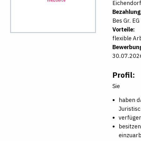
Eichendorf
Bezahlung
Bes Gr. EG
Vorteile:
flexible A
Bewerbung
30.07.202
Profil:
Sie
haben d
Juristis
verfügen
besitzen
einzuarb