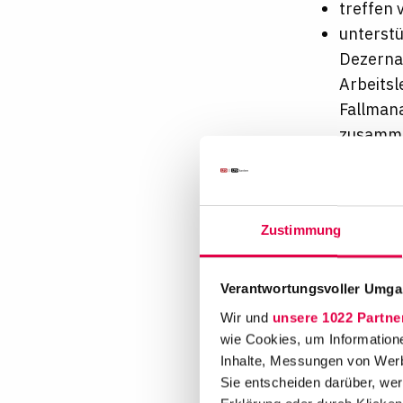
treffen 
unterstü
Dezernat
Arbeits
Fallman
zusamm
vertrete
Ihre Vor
Zustimmung
Sinnvolle 
Jobs, die 
Verantwortungsvoller Umgan
geben, abe
Wir und
unsere 1022 Partne
tun: Sie le
wie Cookies, um Information
Menschen i
Inhalte, Messungen von Werb
lässt uns 
Sie entscheiden darüber, wer