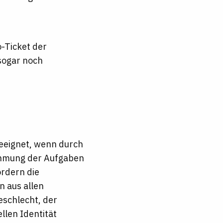
-Ticket der
sogar noch
geeignet, wenn durch
nehmung der Aufgaben
ördern die
 aus allen
eschlecht, der
llen Identität