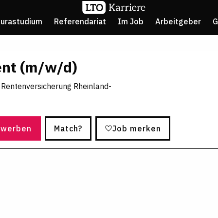
Jurastudium
Referendariat
Im Job
Arbeitgeber
G
ent (m/w/d)
 Rentenversicherung Rheinland-
ewerben
Match?
Job merken