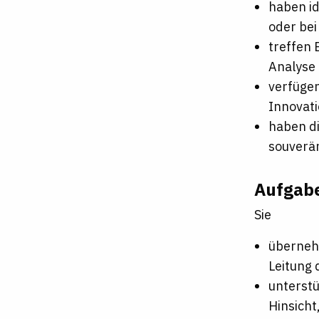
haben id
oder be
treffen 
Analyse
verfügen
Innovati
haben di
souverän
Aufgab
Sie
übernehm
Leitung 
unterstü
Hinsicht