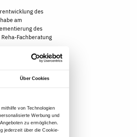
erentwicklung des
ilhabe am
lementierung des
r Reha-Fachberatung
Über Cookies
ürdig ist? Die mag es
was immer Sie bei uns
 mithilfe von Technologien
ders gesagt: Die
personalisierte Werbung und
er Antrieb. Und das
 Angeboten zu ermöglichen.
g jederzeit über die Cookie-