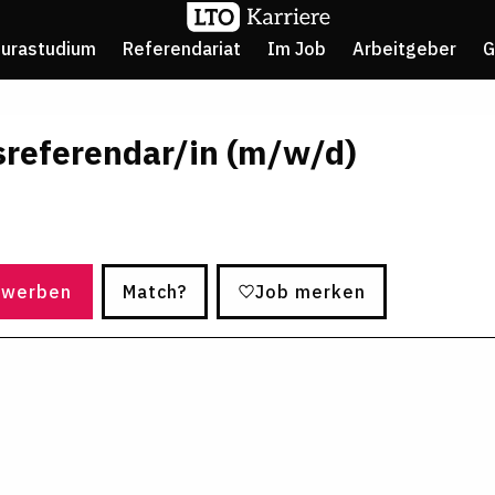
Jurastudium
Referendariat
Im Job
Arbeitgeber
G
sreferendar/in (m/w/d)
ewerben
Match?
Job merken