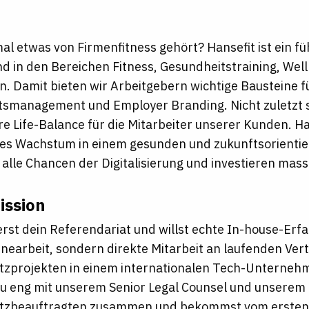
al etwas von Firmenfitness gehört? Hansefit ist ein f
d in den Bereichen Fitness, Gesundheitstraining, Wel
 Damit bieten wir Arbeitgebern wichtige Bausteine fü
smanagement und Employer Branding. Nicht zuletzt s
re Life-Balance für die Mitarbeiter unserer Kunden. Han
es Wachstum in einem gesunden und zukunftsorientie
 alle Chancen der Digitalisierung und investieren mass
ission
erst dein Referendariat und willst echte In-house-E
inearbeit, sondern direkte Mitarbeit an laufenden Ver
zprojekten in einem internationalen Tech-Unternehm
du eng mit unserem Senior Legal Counsel und unserem
tzbeauftragten zusammen und bekommst vom ersten 