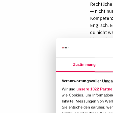
Rechtliche
— nicht nur
Kompetenz:
Englisch. 
du nicht w
klar und v
Du arbeite
Bereichen
Zustimmung
Warum D
Internat
Verantwortungsvoller Umgan
Ländern 
Wir und
unsere 1022 Partne
Mitarbe
wie Cookies, um Information
Hansefi
Inhalte, Messungen von Werb
Angebot
Sie entscheiden darüber, wer