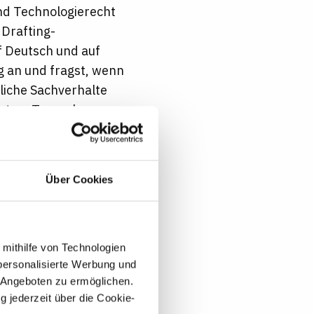
nd Technologierecht
 Drafting-
f Deutsch und auf
g an und fragst, wenn
liche Sachverhalte
isten. Teamplayer:
n aus verschiedenen
Über Cookies
 wir in über 10
zeit mehr als 1000
 mithilfe von Technologien
personalisierte Werbung und
 von Wellbeing-
 Angeboten zu ermöglichen.
mehr als 50
g jederzeit über die Cookie-