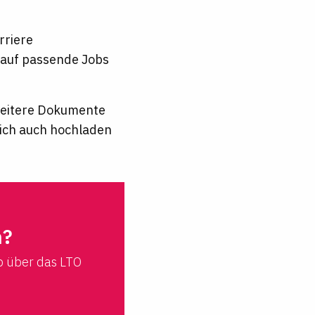
rriere
t auf passende Jobs
 weitere Dokumente
lich auch hochladen
n?
b über das LTO