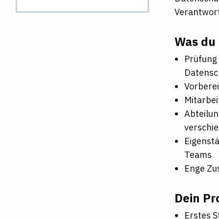
Verantwor
Was du b
Prüfung 
Datensc
Vorbere
Mitarbe
Abteilu
verschi
Eigenst
Teams
Enge Zu
Dein Pro
Erstes S