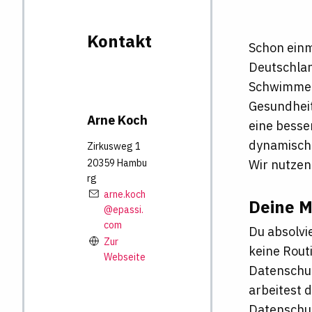
Kontakt
Schon einm
Deutschlan
Schwimmen.
Gesundheit
Arne
Koch
eine besse
dynamisch
Zirkusweg 1
20359
Hambu
Wir nutzen
rg
arne.koch
Deine M
@epassi.
com
Du absolvi
Zur
keine Rout
Webseite
Datenschut
arbeitest 
Datenschu