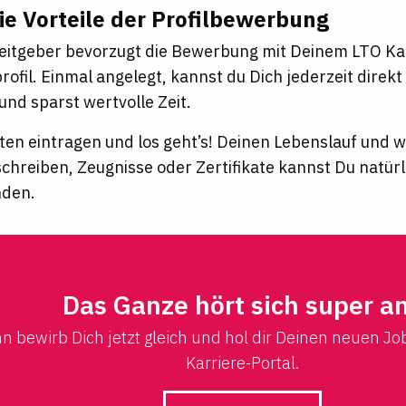
ie Vorteile der Profilbewerbung
eitgeber bevorzugt die Bewerbung mit Deinem LTO Ka
ofil. Einmal angelegt, kannst du Dich jederzeit direk
nd sparst wertvolle Zeit.
ten eintragen und los geht’s! Deinen Lebenslauf und
schreiben, Zeugnisse oder Zertifikate kannst Du natür
nden.
Das Ganze hört sich super a
n bewirb Dich jetzt gleich und hol dir Deinen neuen Jo
Karriere-Portal.