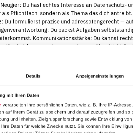
 Neugier: Du hast echtes Interesse an Datenschutz- u
 als Pflichtfach, sondern als Thema das dich antreibt.
 Du formulierst präzise und adressatengerecht — au
Eigenverantwortung: Du packst Aufgaben selbstständi
eiterkommst. Kommunikationsstärke: Du kannst recht
erständlich kommunizieren, auch gegenüber Nicht-Jur
st offen und konstruktiv mit Kolleginnen und Kollege
 zusammen.
Details
Anzeigeneinstellungen
u zu uns kommen solltest:
ionalität & Wachstum – als Teil der Epassi-Gruppe sind
g mit Ihren Daten
aktiv und gestalten die Zukunft des Wellbeing mit der
r
verarbeiten Ihre persönlichen Daten, wie z. B. Ihre IP-Adresse,
itenden europaweit.
en auf Ihrem Gerät zu speichern und darauf zuzugreifen und so 
t-App – Zugang zu einem deutschlandweiten Netzwerk
ung und Inhalten, Zielgruppenforschung sowie Entwicklung von
en mit über 13.000 Sport- und Wellnesspartnern und 
 Ihre Daten für welche Zwecke nutzt. Sie können Ihre Einwilligun