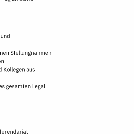
 und
rnen Stellungnahmen
en
d Kollegen aus
es gesamten Legal
ferendariat