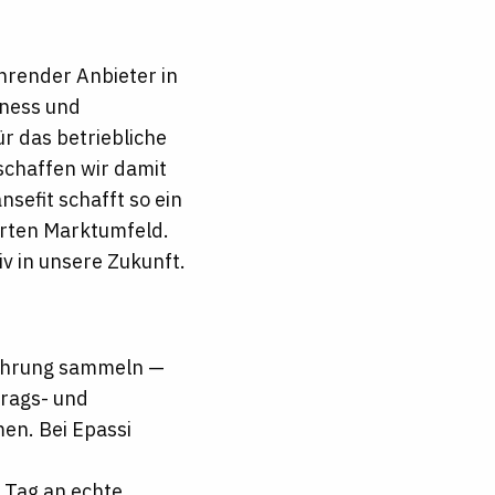
ührender Anbieter in
lness und
r das betriebliche
chaffen wir damit
sefit schafft so ein
rten Marktumfeld.
iv in unsere Zukunft.
rfahrung sammeln —
trags- und
en. Bei Epassi
Tag an echte