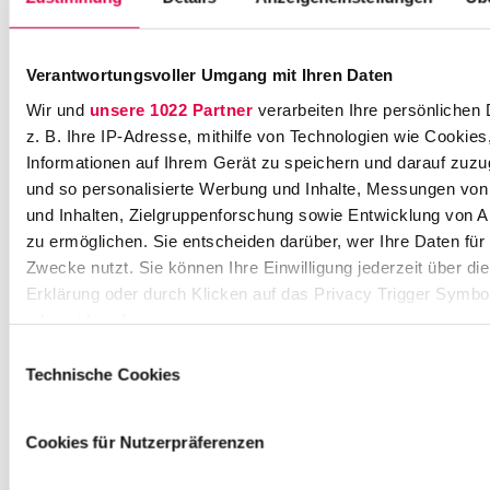
rs
-
Kl
Verantwortungsvoller Umgang mit Ihren Daten
u
Wir und
unsere 1022 Partner
verarbeiten Ihre persönlichen 
w
z. B. Ihre IP-Adresse, mithilfe von Technologien wie Cookies
e
Informationen auf Ihrem Gerät zu speichern und darauf zuzu
r-
und so personalisierte Werbung und Inhalte, Messungen vo
S
und Inhalten, Zielgruppenforschung sowie Entwicklung von 
tr
a
zu ermöglichen. Sie entscheiden darüber, wer Ihre Daten für
ß
Zwecke nutzt. Sie können Ihre Einwilligung jederzeit über di
e
Erklärung oder durch Klicken auf das Privacy Trigger Symbo
1
oder widerrufen
5
Einwilligungsauswahl
0
Wenn Sie es erlauben, würden wir auch gerne:
Technische Cookies
3
Informationen über Ihre geografische Lage erfassen, 
5
auf einige Meter genau sein können
4
Cookies für Nutzerpräferenzen
Ihr Gerät durch aktives Scannen nach bestimmten 
H
(Fingerprinting) identifizieren
ü