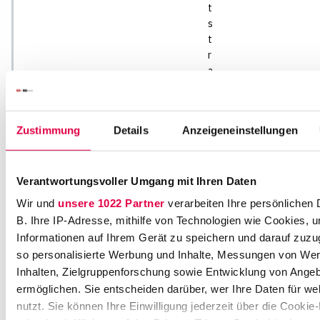
t
s
t
r
a
ß
e
9
Zustimmung
Details
Anzeigeneinstellungen
2
0
3
Verantwortungsvoller Umgang mit Ihren Daten
5
4
Wir und
unsere 1022 Partner
verarbeiten Ihre persönlichen 
H
B. Ihre IP-Adresse, mithilfe von Technologien wie Cookies, 
a
Informationen auf Ihrem Gerät zu speichern und darauf zuzu
m
so personalisierte Werbung und Inhalte, Messungen von We
b
Inhalten, Zielgruppenforschung sowie Entwicklung von Ange
u
ermöglichen. Sie entscheiden darüber, wer Ihre Daten für w
r
nutzt. Sie können Ihre Einwilligung jederzeit über die Cookie
g