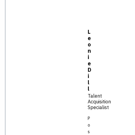
L
e
o
n
i
e
D
i
l
l
Talent
Acquisition
Specialist
P
o
s