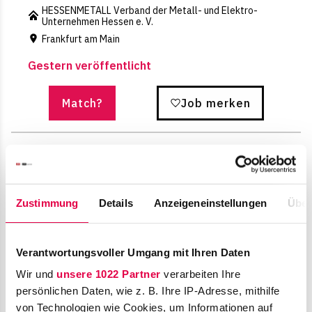
HESSENMETALL Verband der Metall- und Elektro-
Unternehmen Hessen e. V.
Frankfurt am Main
Gestern veröffentlicht
Match?
Job merken
Zustimmung
Details
Anzeigeneinstellungen
Über
Referendare (m/w/d) Steuerrecht in
Frankfurt am Main
Verantwortungsvoller Umgang mit Ihren Daten
Hengeler Mueller
Frankfurt am Main
Wir und
unsere 1022 Partner
verarbeiten Ihre
persönlichen Daten, wie z. B. Ihre IP-Adresse, mithilfe
Gestern veröffentlicht
von Technologien wie Cookies, um Informationen auf