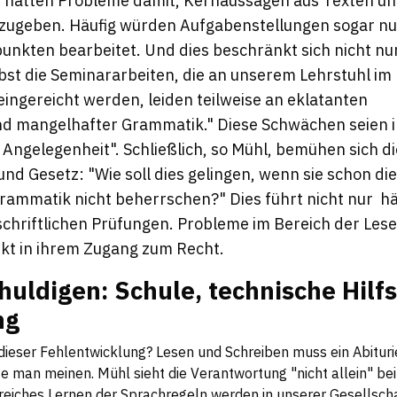
e hätten Probleme damit, Kernaussagen aus Texten un
zugeben. Häufig würden Aufgabenstellungen sogar nu
unkten bearbeitet. Und dies beschränkt sich nicht nur
bst die Seminararbeiten, die an unserem Lehrstuhl i
ingereicht werden, leiden teilweise an eklatanten
nd mangelhafter Grammatik." Diese Schwächen seien 
e Angelegenheit". Schließlich, so Mühl, bemühen sich d
d Gesetz: "Wie soll dies gelingen, wenn sie schon di
ammatik nicht beherrschen?" Dies führt nicht nur hä
schriftlichen Prüfungen. Probleme im Bereich der Le
ekt in ihrem Zugang zum Recht.
uldigen: Schule, technische Hilfs
ng
dieser Fehlentwicklung? Lesen und Schreiben muss ein Abituri
te man meinen. Mühl sieht die Verantwortung "nicht allein" bei
reiches Lernen der Sprachregeln werden in unserer Gesellscha