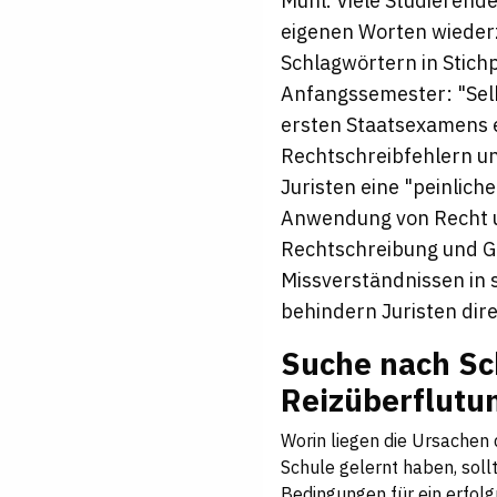
Mühl. Viele Studierend
eigenen Worten wieder
Schlagwörtern in Stichp
Anfangssemester: "Sel
ersten Staatsexamens e
Rechtschreibfehlern u
Juristen eine "peinlich
Anwendung von Recht un
Rechtschreibung und Gr
Missverständnissen in 
behindern Juristen dir
Suche nach Sch
Reizüberflutu
Worin liegen die Ursachen 
Schule gelernt haben, soll
Bedingungen für ein erfolg