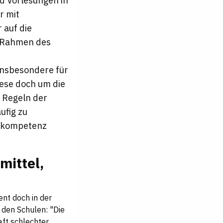
d Vorlesungen in
r mit
 auf die
m Rahmen des
insbesondere für
iese doch um die
e Regeln der
ufig zu
sekompetenz
mittel,
ent doch in der
 den Schulen: "Die
ft schlechter.