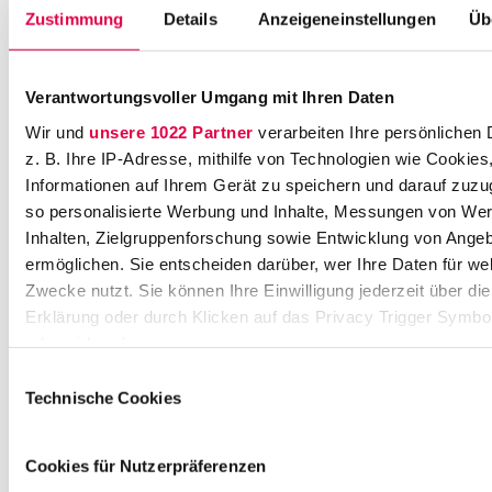
e
Zustimmung
Details
Anzeigeneinstellungen
Üb
r
s
t
Verantwortungsvoller Umgang mit Ihren Daten
r
a
Wir und
unsere 1022 Partner
verarbeiten Ihre persönlichen 
ß
z. B. Ihre IP-Adresse, mithilfe von Technologien wie Cookies
e
Informationen auf Ihrem Gerät zu speichern und darauf zuzu
2
so personalisierte Werbung und Inhalte, Messungen von We
1
Inhalten, Zielgruppenforschung sowie Entwicklung von Ange
7
ermöglichen. Sie entscheiden darüber, wer Ihre Daten für we
0
Zwecke nutzt. Sie können Ihre Einwilligung jederzeit über di
1
Erklärung oder durch Klicken auf das Privacy Trigger Symbo
7
3
oder widerrufen
S
Einwilligungsauswahl
t
Wenn Sie es erlauben, würden wir auch gerne:
Technische Cookies
u
Informationen über Ihre geografische Lage erfassen, 
t
auf einige Meter genau sein können
t
Cookies für Nutzerpräferenzen
Ihr Gerät durch aktives Scannen nach bestimmten 
g