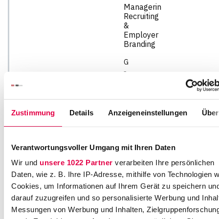
Managerin
Recruiting
&
Employer
Branding
G
r
o
ß
e
Zustimmung
Details
Anzeigeneinstellungen
Über
G
a
ll
Verantwortungsvoller Umgang mit Ihren Daten
u
s
Wir und
unsere 1022 Partner
verarbeiten Ihre persönlichen
s
Daten, wie z. B. Ihre IP-Adresse, mithilfe von Technologien w
t
Cookies, um Informationen auf Ihrem Gerät zu speichern un
r
darauf zuzugreifen und so personalisierte Werbung und Inhal
a
Messungen von Werbung und Inhalten, Zielgruppenforschun
ß