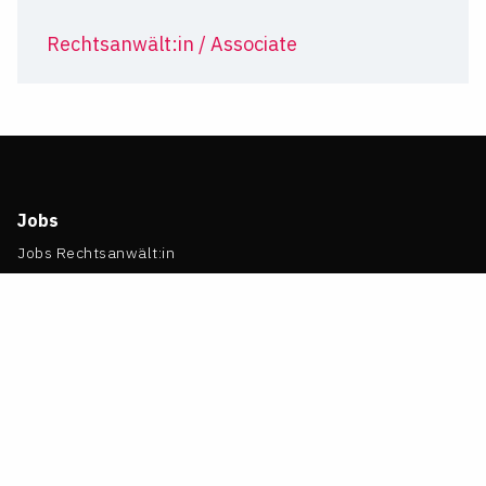
Rechtsanwält:in / Associate
Jobs
Jobs Rechtsanwält:in
Jobs Unternehmensjurist:in
Jobs Wirtschaftsjurist:in
Jobs Legal Counsel
Jobs Wiss. Mitarbeiter:in
Jobs Referendar:in