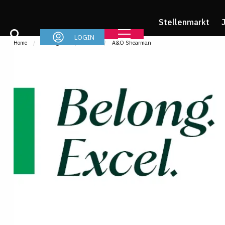
Stellenmarkt
LOGIN
Home
Arbeitgeber
Profile
A&O Shearman