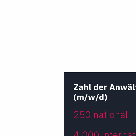
Zahl der Anwäl
(m/w/d)
250 national
4.000 internat