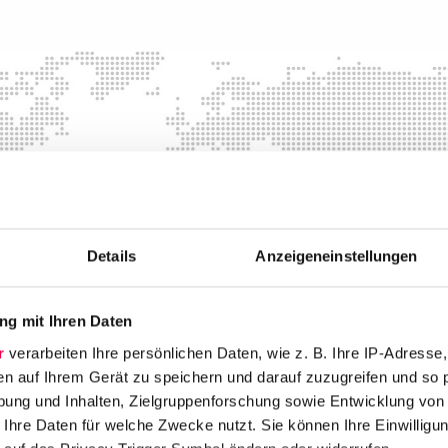
 Düsseldorf
A&O Shearman
- Fran
Main
Details
Anzeigeneinstellungen
Große Gallusstraße
14
60315
Frankfurt am Main
g mit Ihren Daten
069 / 26485000
r
verarbeiten Ihre persönlichen Daten, wie z. B. Ihre IP-Adresse,
en auf Ihrem Gerät zu speichern und darauf zuzugreifen und so 
ung und Inhalten, Zielgruppenforschung sowie Entwicklung von
 Hamburg
A&O Shearman
- Mün
 Ihre Daten für welche Zwecke nutzt. Sie können Ihre Einwilligun