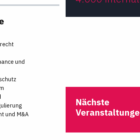
e
recht
nance und
schutz
um
d
Nächste
ulierung
Veranstaltung
cht und M&A