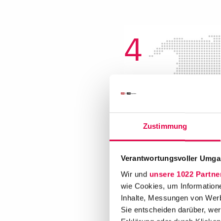
4
national
A&O Shearman
-
Zustimmung
Dreischeibenhaus
1
40211
Düsseldorf
0211 / 28067000
Verantwortungsvoller Umgan
Wir und
unsere 1022 Partne
wie Cookies, um Information
Inhalte, Messungen von Werb
A&O Shearman
-
Sie entscheiden darüber, wer