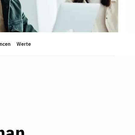
ancen
Werte
man