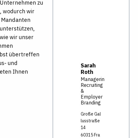
n Unternehmen zu
n, wodurch wir
re Mandanten
 unterstützen,
wie wir unser
ehmen
lbst übertreffen
us- und
Sarah
ieten Ihnen
Roth
Managerin
Recruiting
&
Employer
Branding
Große Gal
lusstraße
14
60315
Fra