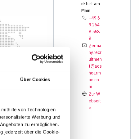
nkfurt am
Main
+49 6
9 264
8 558
8
germa
ny.recr
uitmen
t@aos
kfurt am
hearm
Über Cookies
an.co
m
Zur W
ebseit
e
 mithilfe von Technologien
personalisierte Werbung und
 Angeboten zu ermöglichen.
chen
g jederzeit über die Cookie-