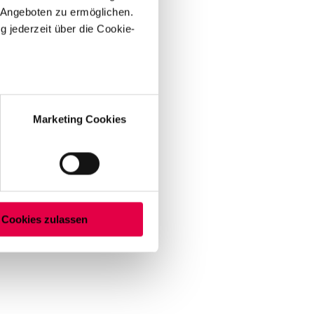
 Angeboten zu ermöglichen.
g jederzeit über die Cookie-
re information)
.
au sein können
zieren
Marketing Cookies
hre Präferenzen im
Abschnitt
ssern und wirtschaftlich zu
ies ein. Diese Auswahl
uf "Cookie-Einstellungen"
Cookies zulassen