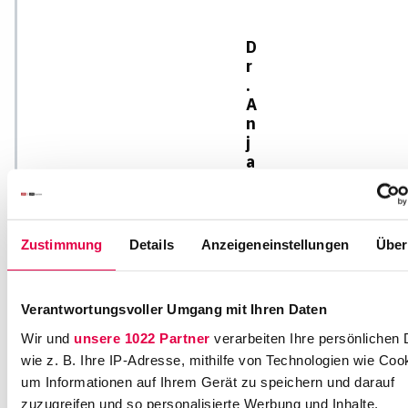
D
r
.
A
n
j
a
H
e
r
b
Zustimmung
Details
Anzeigeneinstellungen
Über
F
ri
Verantwortungsvoller Umgang mit Ihren Daten
t
z
Wir und
unsere 1022 Partner
verarbeiten Ihre persönlichen 
-
wie z. B. Ihre IP-Adresse, mithilfe von Technologien wie Coo
S
um Informationen auf Ihrem Gerät zu speichern und darauf
c
zuzugreifen und so personalisierte Werbung und Inhalte,