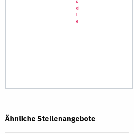
s
ei
t
e
Ähnliche Stellenangebote