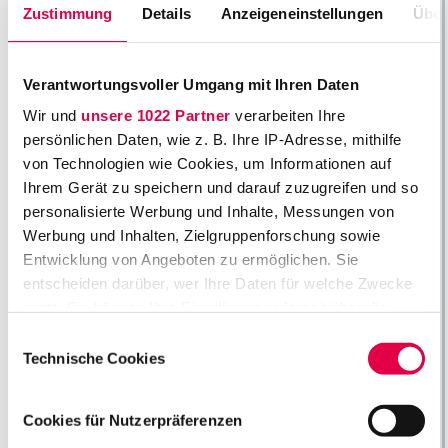
Zustimmung
Details
Anzeigeneinstellungen
Über
2
9
F
r
Verantwortungsvoller Umgang mit Ihren Daten
a
Wir und
unsere 1022 Partner
verarbeiten Ihre
n
persönlichen Daten, wie z. B. Ihre IP-Adresse, mithilfe
k
von Technologien wie Cookies, um Informationen auf
f
Ihrem Gerät zu speichern und darauf zuzugreifen und so
u
personalisierte Werbung und Inhalte, Messungen von
rt
Werbung und Inhalten, Zielgruppenforschung sowie
a
m
Entwicklung von Angeboten zu ermöglichen. Sie
M
entscheiden darüber, wer Ihre Daten für welche Zwecke
ai
nutzt. Sie können Ihre Einwilligung jederzeit über die
n
Cookie-Erklärung oder durch Klicken auf das Privacy
Einwilligungsauswahl
L
Trigger Symbol ändern oder widerrufen
Technische Cookies
e
g
Wenn Sie es erlauben, würden wir auch gerne:
al
Cookies für Nutzerpräferenzen
Informationen über Ihre geografische Lage
R