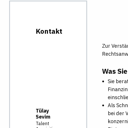
Kontakt
Zur Verstä
Rechtsanwä
Was Sie
Sie ber
Finanzi
einschli
Als Schn
Tülay
bei der 
Sevim
konzern
Talent