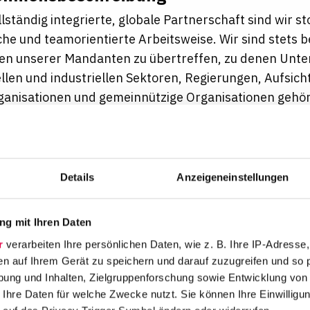
llständig integrierte, globale Partnerschaft sind wir st
he und teamorientierte Arbeitsweise. Wir sind stets b
n unserer Mandanten zu übertreffen, zu denen Unte
len und industriellen Sektoren, Regierungen, Aufsic
anisationen und gemeinnützige Organisationen gehör
nd Rechtsberatung auf höchstem Niveau, die die glob
t umfassender lokaler Expertise verbinden. Inklusion is
l unserer Kanzleikultur – sie bereichert unsere Teams
ft und spiegelt unsere Verantwortung gegenüber der 
Details
Anzeigeneinstellungen
 uns aktiv für ein Arbeitsumfeld ein, in dem alle Men
owie respektvoll behandelt werden – unabhängig von G
g mit Ihren Daten
sidentität oder -ausdruck, Familienstand, Hautfarbe, 
r
verarbeiten Ihre persönlichen Daten, wie z. B. Ihre IP-Adresse,
chaftlichem Hintergrund, Behinderung, religiöser Übe
en auf Ihrem Gerät zu speichern und darauf zuzugreifen und so 
g oder Alter. Unser Ziel ist es, allen Mitarbeiter*innen
ung und Inhalten, Zielgruppenforschung sowie Entwicklung von
echte und Entwicklungsmöglichkeiten zu bieten.
 Ihre Daten für welche Zwecke nutzt. Sie können Ihre Einwilligun