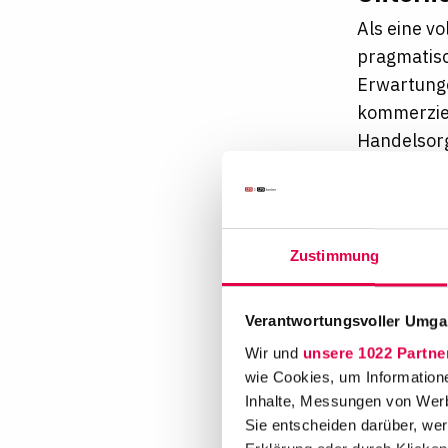
Als eine vo
pragmatisc
Erwartunge
kommerziel
Handelsorg
Beratung u
Kanzlei mi
Bestandtei
Gemeinscha
Zustimmung
Wir setzen
und fair s
Verantwortungsvoller Umgan
Geschlecht
Wir und
unsere 1022 Partne
oder wirts
wie Cookies, um Information
Orientierun
Inhalte, Messungen von Werb
Chancen, R
Sie entscheiden darüber, wer