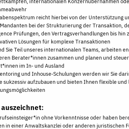
ettkämpfen, internationalen Konzernübernahmen ode
hmeabwehr
abenspektrum reicht hierbei von der Unterstützung u
Mandanten bei der Strukturierung der Transaktion, 
gence Prüfungen, den Vertragsverhandlungen bis hin 
ovativen Lösungen für komplexe Transaktionen
nd Sie Teil unseres internationalen Teams, arbeiten 
eren Berater*innen zusammen und planen und steuern
st*innen im In- und Ausland
ntoring und Inhouse-Schulungen werden wir Sie darin
e sukzessiv aufzubauen und bieten Ihnen flexible und l
lungsmöglichkeiten
 auszeichnet:
erufseinsteiger*in ohne Vorkenntnisse oder haben bere
n in einer Anwaltskanzlei oder anderen juristischen 