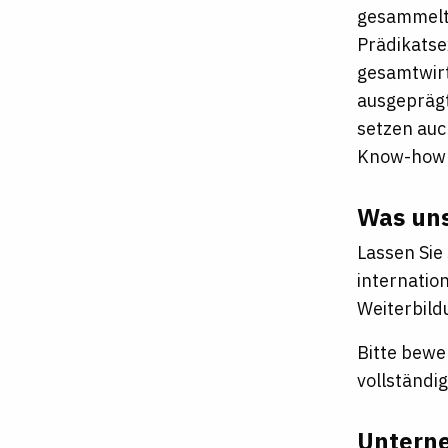
gesammelt 
Prädikatse
gesamtwirt
ausgeprägt
setzen auc
Know-how I
Was uns
Lassen Sie
internatio
Weiterbild
Bitte bewe
vollständi
Untern