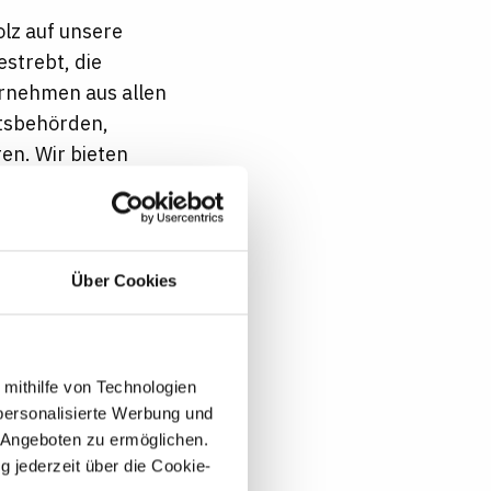
olz auf unsere
estrebt, die
rnehmen aus allen
htsbehörden,
en. Wir bieten
alen Standards der
t ein zentraler
, stärkt unsere
Gesellschaft wider.
Über Cookies
schen willkommen sind
eschlecht,
Herkunft, sozialem
 mithilfe von Technologien
rzeugung, sexueller
personalisierte Werbung und
 die gleichen
 Angeboten zu ermöglichen.
g jederzeit über die Cookie-