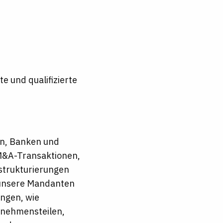
e und qualifizierte
en, Banken und
M&A-Transaktionen,
estrukturierungen
e unsere Mandanten
ngen, wie
rnehmensteilen,