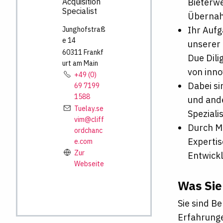
Bieterw
Acquisition
Specialist
Überna
Ihr Aufg
Junghofstraß
e
14
unserer 
60311
Frankf
Due Dili
urt am Main
von inn
+49 (0)
Dabei si
69 7199
1588
und and
Tuelay.se
Speziali
vim@cliff
Durch Me
ordchanc
Expertis
e.com
Zur
Entwick
Webseite
Was Sie
Sie sind B
Erfahrunge