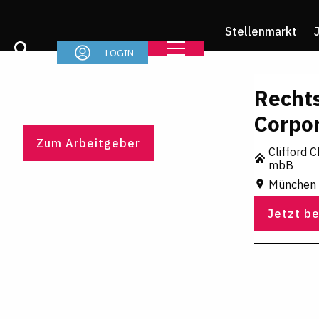
Stellenmarkt
LOGIN
Recht
Corpo
Zum Arbeitgeber
Clifford 
mbB
München
Jetzt b