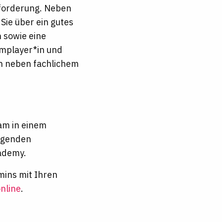
sforderung. Neben
Sie über ein gutes
 sowie eine
amplayer*in und
en neben fachlichem
am in einem
ragenden
ademy.
mins mit Ihren
nline
.