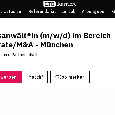
Jurastudium
Referendariat
Im Job
Arbeitgeber
G
sanwält*in (m/w/d) im Bereich
rate/M&A - München
Chance Partnerschaft
ewerben
Match?
Job merken