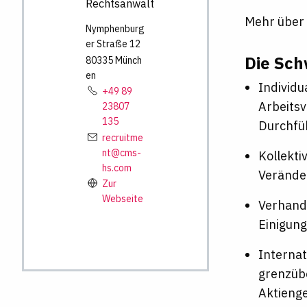
Rechtsanwalt
Mehr über 
Nymphenburg
er Straße
12
Die Sch
80335
Münch
en
Individu
+49 89
Arbeitsv
23807
135
Durchfü
recruitme
nt@cms-
Kollekti
hs.com
Verände
Zur
Webseite
Verhand
Einigung
Internat
grenzüb
Aktienge