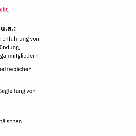
cht
.
u.a.:
Durchführung von
ründung,
rganmitgliedern
betrieblichen
Begleitung von
päischen