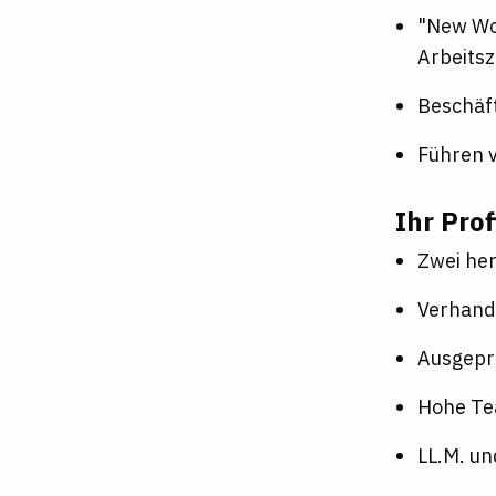
"New Wor
Arbeitsz
Beschäf
Führen 
Ihr Prof
Zwei her
Verhand
Ausgeprä
Hohe Tea
LL.M. u