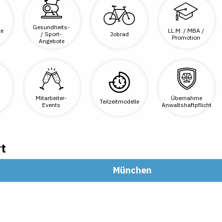
Gesundheits-
ke
LL.M. / MBA /
Jobrad
/ Sport-
Promotion
Angebote
Mitarbeiter-
Übernahme
Teilzeitmodelle
Events
Anwaltshaftpflicht
t
München