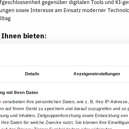
geschlossenheit gegenüber digitalen Tools und KI-ge
ngen sowie Interesse am Einsatz moderner Technolog
lltag
 Ihnen bieten:
sante Aufgaben
in einem innovativen Umfeld, ein koll
nsvolle Zusammenarbeit, exzellente Mandate, interna
nmittelbaren Mandantenkontakt von Anfang an
Details
Anzeigeneinstellungen
fe-Balance
durch mobiles Arbeiten, betriebliche Gesu
ng-Angebote und Fachberatung für die Bereiche Kind
durch famPlus
g mit Ihren Daten
r
verarbeiten Ihre persönlichen Daten, wie z. B. Ihre IP-Adresse,
ive Rahmenbedingungen
mit zahlreichen Zusatzleist
en auf Ihrem Gerät zu speichern und darauf zuzugreifen und so 
 wie z.B. Jobrad, Urban Sports Club/EGYM Wellpass, B
ung und Inhalten, Zielgruppenforschung sowie Entwicklung von
rsorge, Mitarbeiterevents, Firmenrabatte, Bildschirma
 Ihre Daten für welche Zwecke nutzt. Sie können Ihre Einwilligun