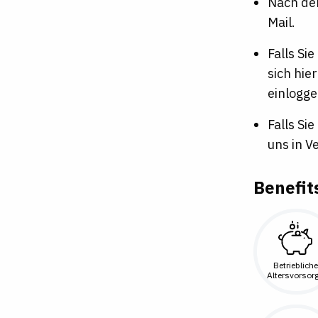
Nach de
Mail.
Falls Si
sich hie
einlogge
Falls Si
uns in V
Benefit
Betriebliche
Altersvorsor