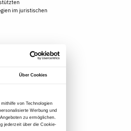
stützten
ien im juristischen
egiales Team und
tionale Projekte
Über Cookies
ndheits- und
erbetreuung und
 mithilfe von Technologien
ungen und Corporate
personalisierte Werbung und
etriebliche
 Angeboten zu ermöglichen.
rbeitsbrille
g jederzeit über die Cookie-