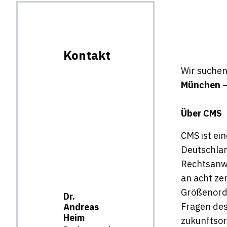
Kontakt
Wir suche
München
–
Über CMS
CMS ist ei
Deutschlan
Rechtsanwä
an acht ze
Größenordn
Dr.
Fragen des
Andreas
Heim
zukunftsor