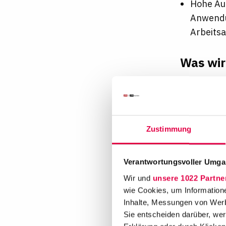
Hohe Auf
Anwendu
Arbeitsa
Was wir
Interes
vertraue
sowie u
Zustimmung
Work-Li
Wellbei
Pflege 
Verantwortungsvoller Umgan
Wir und
unsere 1022 Partne
Attrakt
wie Cookies, um Information
Benefits
Inhalte, Messungen von Werb
Altersvo
Sie entscheiden darüber, wer