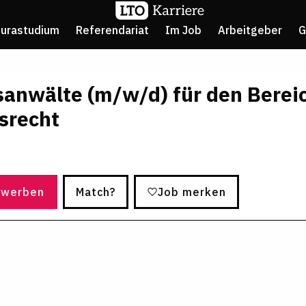
Jurastudium
Referendariat
Im Job
Arbeitgeber
G
anwälte (m/w/d) für den Berei
srecht
ewerben
Match?
Job merken