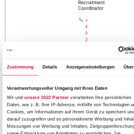
Recruitment
Coordinator
+
4
9
2
1
1
1
3
Zustimmung
Details
Anzeigeneinstellungen
Über
6
8
-
Verantwortungsvoller Umgang mit Ihren Daten
1
Wir und
unsere 1022 Partner
verarbeiten Ihre persönlichen
2
Daten, wie z. B. Ihre IP-Adresse, mithilfe von Technologien w
0
Cookies, um Informationen auf Ihrem Gerät zu speichern un
k
darauf zuzugreifen und so personalisierte Werbung und Inhal
ar
ri
Messungen von Werbung und Inhalten, Zielgruppenforschun
er
sowie Entwicklung von Angeboten zu ermöglichen. Sie