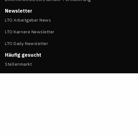
Newsletter
LTO Arbeitgeber News
LTO Karriere Newsletter
LTO Daily Newsletter
Häufig gesucht
Stellenmarkt
Bewerberprofil erstellen
Arbeitgeberprofile
Kanzleikultur Whitepaper (PDF)
Gehaltsreport für Jurist:innen
Uni-Guide Jura
Referendariats-Guide