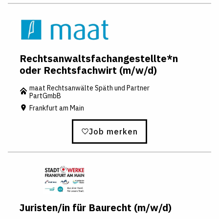
bi
b
n
s
a.
ei
s
t
c
e
h
Rechtsanwaltsfachangestellte*n
m
oder Rechtsfachwirt (m/w/d)
id
b
maat Rechtsanwälte Späth und Partner
PartGmbB
a
Frankfurt am Main
u
er
@
Job merken
b
b
h-
o
nl
in
e.
Juristen/in für Baurecht (m/w/d)
d