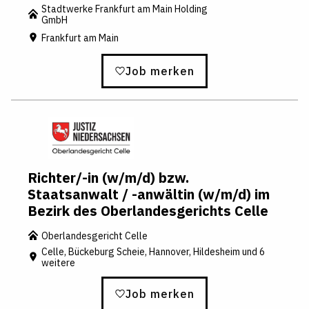
Stadtwerke Frankfurt am Main Holding
e
GmbH
Z
Frankfurt am Main
ur
W
Job merken
e
b
s
ei
t
e
Richter/-in (w/m/d) bzw.
Staatsanwalt / -anwältin (w/m/d) im
Bezirk des Oberlandesgerichts Celle
Oberlandesgericht Celle
Celle, Bückeburg Scheie, Hannover, Hildesheim und 6
weitere
Job merken