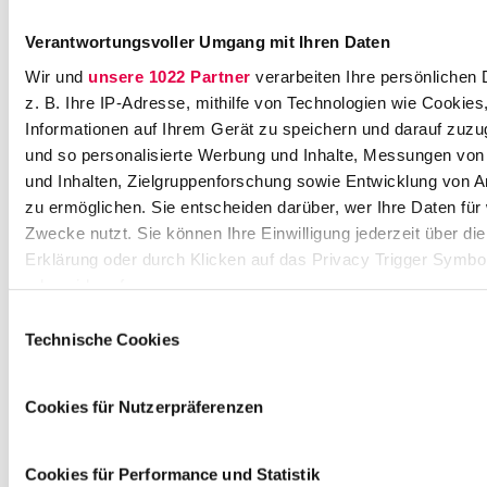
e
f
4
n
e
t
Verantwortungsvoller Umgang mit Ihren Daten
9
r
(
Wir und
unsere 1022 Partner
verarbeiten Ihre persönlichen 
s
0
z. B. Ihre IP-Adresse, mithilfe von Technologien wie Cookies
t
)
Informationen auf Ihrem Gerät zu speichern und darauf zuzu
r
3
und so personalisierte Werbung und Inhalte, Messungen vo
a
0
und Inhalten, Zielgruppenforschung sowie Entwicklung von 
ß
6
e
zu ermöglichen. Sie entscheiden darüber, wer Ihre Daten für
Ähnliche Stellenangebote
1
7
Zwecke nutzt. Sie können Ihre Einwilligung jederzeit über di
1
8
Erklärung oder durch Klicken auf das Privacy Trigger Symbo
2
1
oder widerrufen
8
3
4
Einwilligungsauswahl
7
0
Wenn Sie es erlauben, würden wir auch gerne:
Technische Cookies
3
-
Informationen über Ihre geografische Lage erfassen, 
M
0
Studentische Aushilfe (w/m/d)
auf einige Meter genau sein können
ü
Cookies für Nutzerpräferenzen
si
Veranstaltungen
Ihr Gerät durch aktives Scannen nach bestimmten 
n
n
(Fingerprinting) identifizieren
c
a.
ADVANT
h
Cookies für Performance und Statistik
Erfahren Sie mehr darüber, wie Ihre persönlichen Daten verar
Beiten
p