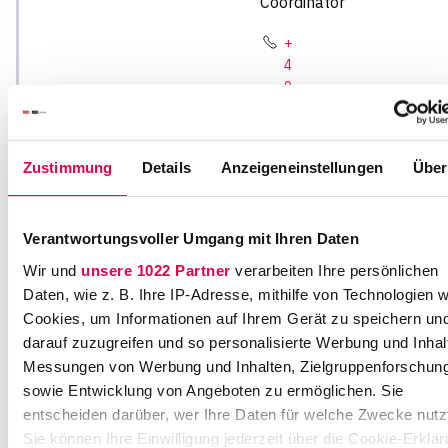
Coordinator
+
4
9
2
1
1
Zustimmung
Details
Anzeigeneinstellungen
Über
1
3
6
Verantwortungsvoller Umgang mit Ihren Daten
8
-
Wir und
unsere 1022 Partner
verarbeiten Ihre persönlichen
1
Daten, wie z. B. Ihre IP-Adresse, mithilfe von Technologien w
2
Cookies, um Informationen auf Ihrem Gerät zu speichern un
0
darauf zuzugreifen und so personalisierte Werbung und Inhal
k
Messungen von Werbung und Inhalten, Zielgruppenforschun
ar
sowie Entwicklung von Angeboten zu ermöglichen. Sie
ri
entscheiden darüber, wer Ihre Daten für welche Zwecke nutz
er
Sie können Ihre Einwilligung jederzeit über die Cookie-Erklä
e