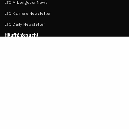
LTO Arbeitgeber News
LTO Karriere Newsletter
LTO Daily Newsletter
Häufig gesucht
Stellenmarkt
Bewerberprofil erstellen
Arbeitgeberprofile
Kanzleikultur Whitepaper (PDF)
Gehaltsreport für Jurist:innen
Uni-Guide Jura
Referendariats-Guide
Merchandise