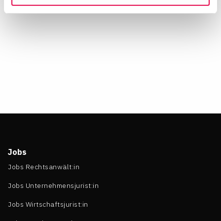
Ihre Einwilligung widerrufen, indem Sie am Ende der
Seite auf "Cookie-Einstellungen" klicken. Weitere
Informationen finden Sie in unseren
Datenschutzhinweisen
Jobs
Jobs Rechtsanwält:in
Jobs Unternehmensjurist:in
Jobs Wirtschaftsjurist:in