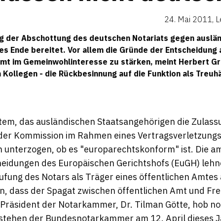
24. Mai 2011
,
L
g der Abschottung des deutschen Notariats gegen auslä
es Ende bereitet. Vor allem die Gründe der Entscheidung
Amt im Gemeinwohlinteresse zu stärken, meint Herbert Gr
en Kollegen - die Rückbesinnung auf die Funktion als Treuh
em, das ausländischen Staatsangehörigen die Zulassu
 der Kommission im Rahmen eines Vertragsverletzung
n unterzogen, ob es "europarechtskonform" ist. Die a
heidungen des Europäischen Gerichtshofs (EuGH) leh
ufung des Notars als Träger eines öffentlichen Amtes
n, dass der Spagat zwischen öffentlichen Amt und Frei
 Präsident der Notarkammer, Dr. Tilman Götte, hob n
estehen der Bundesnotarkammer am 12. April dieses J