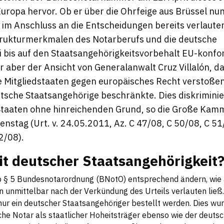
uropa hervor. Ob er über die Ohrfeige aus Brüssel nun g
 im Anschluss an die Entscheidungen bereits verlauten 
Strukturmerkmalen des Notarberufs und die deutsche
i bis auf den Staatsangehörigkeitsvorbehalt EU-konfo
er aber der Ansicht von Generalanwalt Cruz Villalón, 
e Mitgliedstaaten gegen europäisches Recht verstoße
tsche Staatsangehörige beschränkte. Dies diskrimini
taaten ohne hinreichenden Grund, so die Große Kamm
nstag (Urt. v. 24.05.2011, Az. C 47/08, C 50/08, C 51
2/08).
it deutscher Staatsangehörigkeit
 § 5 Bundesnotarordnung (BNotO) entsprechend ändern, wie 
nmittelbar nach der Verkündung des Urteils verlauten ließ
nur ein deutscher Staatsangehöriger bestellt werden. Dies wu
he Notar als staatlicher Hoheitsträger ebenso wie der deutsc