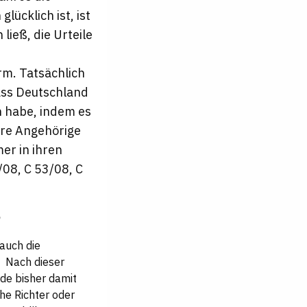
lücklich ist, ist
ließ, die Urteile
rm. Tatsächlich
dass Deutschland
n habe, indem es
ere Angehörige
er in ihren
/08, C 53/08, C
?
auch die
. Nach dieser
rde bisher damit
he Richter oder