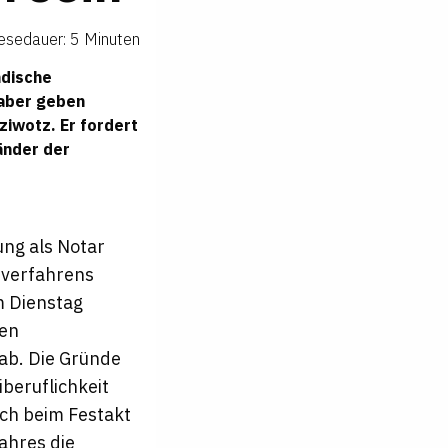
esedauer: 5 Minuten
ndische
 aber geben
ziwotz. Er fordert
änder der
ng als Notar
sverfahrens
m Dienstag
nen
 ab. Die Gründe
beruflichkeit
och beim Festakt
ahres die