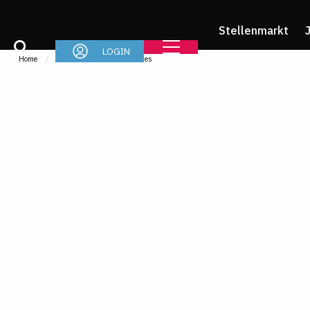
Stellenmarkt
LOGIN
Home
Im Job
News & Stories