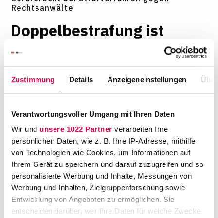
Rechtsanwälte
Dop
­pel
­be
­stra
­fung ist
mög
­lich
von
Martin W. Huff
Zustimmung
Details
Anzeigeneinstellungen
Über
24. Juni 2010
,
Lesedauer: 3 Minuten
Der Münchener Anwalt Wolfgang Putz wurde
Verantwortungsvoller Umgang mit Ihren Daten
heute mit einem spektakulären Urteil des BGH
Wir und
unsere 1022 Partner
verarbeiten Ihre
vom Vorwurf des versuchten Totschlags
persönlichen Daten, wie z. B. Ihre IP-Adresse, mithilfe
freigesprochen. Eine Verurteilung hätte im
von Technologien wie Cookies, um Informationen auf
schlimmsten Fall auch zu einem Berufsverbot
Ihrem Gerät zu speichern und darauf zuzugreifen und so
oder einer Ausschließung aus der Anwaltschaft
personalisierte Werbung und Inhalte, Messungen von
führen können. Ein Überblick über die
Werbung und Inhalten, Zielgruppenforschung sowie
berufsrechtlichen Sanktionsmöglichkeiten eines
Entwicklung von Angeboten zu ermöglichen. Sie
Jobs mit vielen Fallstricken.
entscheiden darüber, wer Ihre Daten für welche Zwecke