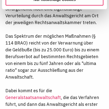
ein. Diese Auswahl können Sie jederzeit ändern oder
kann neben die Verurteilung durch die
Ihre Einwilligung widerrufen, indem Sie am Ende der
Strafgerichte noch eine eigenständige
Seite auf "Cookie-Einstellungen" klicken. Weitere
Verurteilung durch das Anwaltsgericht am Ort
Informationen finden Sie in unseren
der jeweiligen Rechtsanwaltskammer treten.
Datenschutzhinweisen
Das Spektrum der möglichen Maßnahmen (§
114 BRAO) reicht von der Verwarnung über
die Geldbuße (bis zu 25.000 Euro) bis zu einem
Berufsverbot auf bestimmten Rechtsgebieten
von einem bis zu fünf Jahren oder als "ultima
ratio" sogar zur Ausschließung aus der
Anwaltschaft.
Dabei kommt es für die
Generalstaatsanwaltschaft
, die das Verfahren
führt, und dann das Anwaltsgericht als erster