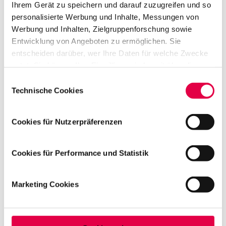
Ihrem Gerät zu speichern und darauf zuzugreifen und so
personalisierte Werbung und Inhalte, Messungen von
Werbung und Inhalten, Zielgruppenforschung sowie
Entwicklung von Angeboten zu ermöglichen. Sie
entscheiden darüber, wer Ihre Daten für welche Zwecke
nutzt. Sie können Ihre Einwilligung jederzeit über die
weiter
Cookie-Erklärung oder durch Klicken auf das Privacy
Einwilligungsauswahl
zurück
Trigger Symbol ändern oder widerrufen
Technische Cookies
Wenn Sie es erlauben, würden wir auch gerne:
Cookies für Nutzerpräferenzen
Informationen über Ihre geografische Lage
erfassen, welche bis auf einige Meter genau sein
können
Cookies für Performance und Statistik
Ihr Gerät durch aktives Scannen nach
bestimmten Merkmalen (Fingerprinting) identifizieren
Marketing Cookies
Erfahren Sie mehr darüber, wie Ihre persönlichen Daten
verarbeitet werden, und legen Sie Ihre Präferenzen im
Abschnitt Einzelheiten
fest.