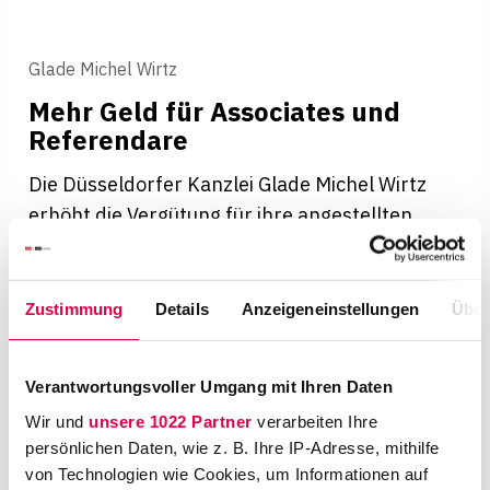
Glade Michel Wirtz
Mehr Geld für Asso­ciates und
Refe­ren­dare
Die Düsseldorfer Kanzlei Glade Michel Wirtz
erhöht die Vergütung für ihre angestellten
Anwälte, Referendare und wissenschaftlichen
Mitarbeiter. Ein Berufseinsteiger erhält künftig
ein Jahresgehalt von 110.000 Euro.
Zustimmung
Details
Anzeigeneinstellungen
Über
Verantwortungsvoller Umgang mit Ihren Daten
Wir und
unsere 1022 Partner
verarbeiten Ihre
persönlichen Daten, wie z. B. Ihre IP-Adresse, mithilfe
von Technologien wie Cookies, um Informationen auf