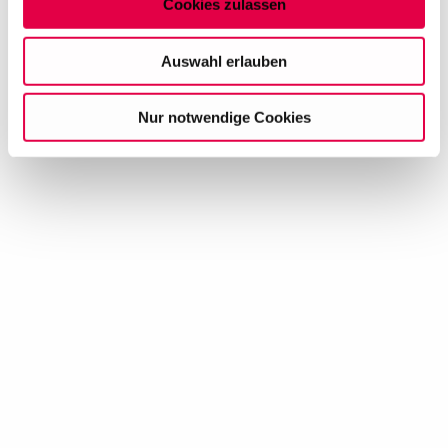
Cookies zulassen
Auf dieser Website setzen wir Cookies ein, um unsere
Angebote zu personalisieren, zu verbessern und
Auswahl erlauben
wirtschaftlich zu betreiben. Mit Bestätigung Ihrer Auswahl
willigen Sie in die Verwendung der gewählten Cookies
Nur notwendige Cookies
ein. Diese Auswahl können Sie jederzeit ändern oder
Ihre Einwilligung widerrufen, indem Sie am Ende der
Seite auf "Cookie-Einstellungen" klicken. Weitere
Informationen finden Sie in unseren
Datenschutzhinweisen