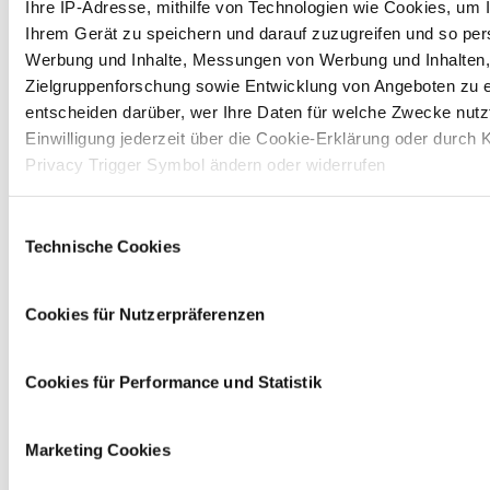
Ihre IP-Adresse, mithilfe von Technologien wie Cookies, um 
Ihrem Gerät zu speichern und darauf zuzugreifen und so pers
Werbung und Inhalte, Messungen von Werbung und Inhalten,
Zielgruppenforschung sowie Entwicklung von Angeboten zu e
entscheiden darüber, wer Ihre Daten für welche Zwecke nutzt
Einwilligung jederzeit über die Cookie-Erklärung oder durch 
Privacy Trigger Symbol ändern oder widerrufen
Wenn Sie es erlauben, würden wir auch gerne:
Einwilligungsauswahl
Technische Cookies
Informationen über Ihre geografische Lage erfassen, 
einige Meter genau sein können
Ihr Gerät durch aktives Scannen nach bestimmten 
Cookies für Nutzerpräferenzen
(Fingerprinting) identifizieren
Erfahren Sie mehr darüber, wie Ihre persönlichen Daten vera
Cookies für Performance und Statistik
und legen Sie Ihre Präferenzen im
Abschnitt Einzelheiten
fe
Nächste Veranstaltungen
Auf dieser Website setzen wir Cookies ein, um unsere Ange
Marketing Cookies
personalisieren, zu verbessern und wirtschaftlich zu betreib
Ihrer Auswahl willigen Sie in die Verwendung der gewählten 