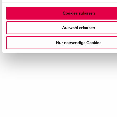
Auswahl können Sie jederzeit ändern oder Ihre Einwilligung 
Sie am Ende der Seite auf "Cookie-Einstellungen" klicken. W
Cookies zulassen
Informationen finden Sie in unseren
Datenschutzhinweisen
Auswahl erlauben
Nur notwendige Cookies