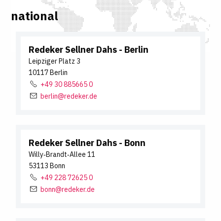
national
Redeker Sellner Dahs
- Berlin
Leipziger Platz
3
10117
Berlin
+49 30 885665 0
berlin@redeker.de
Redeker Sellner Dahs
- Bonn
Willy‐Brandt‐Allee
11
53113
Bonn
+49 228 72625 0
bonn@redeker.de