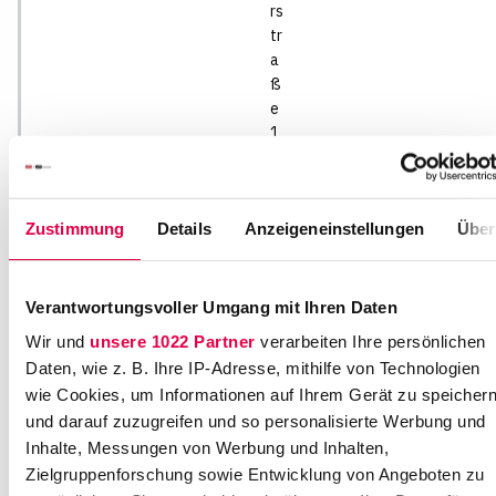
rs
tr
a
ß
e
1
6
8
0
Zustimmung
Details
Anzeigeneinstellungen
Über
5
3
8
M
Verantwortungsvoller Umgang mit Ihren Daten
ü
Wir und
unsere 1022 Partner
verarbeiten Ihre persönlichen
n
Daten, wie z. B. Ihre IP-Adresse, mithilfe von Technologien
c
wie Cookies, um Informationen auf Ihrem Gerät zu speicher
h
und darauf zuzugreifen und so personalisierte Werbung und
e
Inhalte, Messungen von Werbung und Inhalten,
n
Zielgruppenforschung sowie Entwicklung von Angeboten zu
B