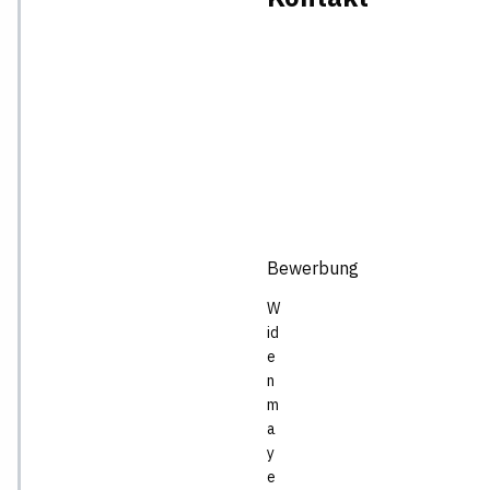
Bewerbung
W
id
e
n
m
a
y
e