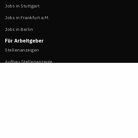
Jobs in Stuttgart
Jobs in Frankfurt a.M.
Jobs in Berlin
Für Arbeitgeber
Stellenanzeigen
Aufbau Stellenanzeige
Arbeitgeberprofile
LTO Job-Flatrate
Event einstellen
Transfer einstellen
Mediadaten
Arbeitgeberlogin