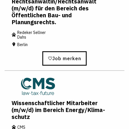
Rechtsanwältin/Rechtsanwalt
(m/w/d) für den Bereich des
Öffentlichen Bau- und
Planungsrechts.
Redeker Sellner
Dahs
Berlin
Job merken
Wis­sen­schaft­li­cher Mitarbeiter
(m/w/d) im Bereich En­er­gy/Kli­ma­
schutz
CMS