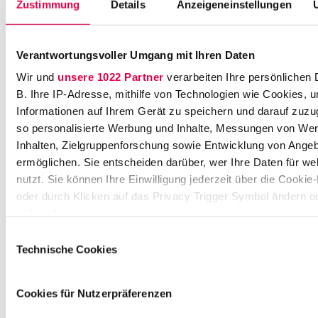
Zustimmung
Details
Anzeigeneinstellungen
1
3
6
8
Verantwortungsvoller Umgang mit Ihren Daten
-
Wir und
unsere 1022 Partner
verarbeiten Ihre persönlichen 
1
B. Ihre IP-Adresse, mithilfe von Technologien wie Cookies, 
2
Informationen auf Ihrem Gerät zu speichern und darauf zuzu
0
so personalisierte Werbung und Inhalte, Messungen von We
k
Inhalten, Zielgruppenforschung sowie Entwicklung von Ange
ar
ri
ermöglichen. Sie entscheiden darüber, wer Ihre Daten für w
er
nutzt. Sie können Ihre Einwilligung jederzeit über die Cookie
e
oder durch Klicken auf das Privacy Trigger Symbol ändern o
@
widerrufen
H
Einwilligungsauswahl
L
Wenn Sie es erlauben, würden wir auch gerne:
Technische Cookies
C.
Informationen über Ihre geografische Lage erfassen, 
c
auf einige Meter genau sein können
o
Cookies für Nutzerpräferenzen
Ihr Gerät durch aktives Scannen nach bestimmten 
m