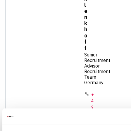
l
e
n
k
h
o
f
f
Senior
Recruitment
Advisor
Recruitment
Team
Germany
+
4
9
2
1
1