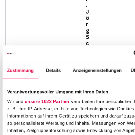
.
J
ö
r
g
S
c
h
a
u
f
Zustimmung
Details
Anzeigeneinstellungen
Ü
F
ri
Verantwortungsvoller Umgang mit Ihren Daten
t
z
Wir und
unsere 1022 Partner
verarbeiten Ihre persönlichen 
-
z. B. Ihre IP-Adresse, mithilfe von Technologien wie Cookies
S
Informationen auf Ihrem Gerät zu speichern und darauf zuzu
c
so personalisierte Werbung und Inhalte, Messungen von We
h
Inhalten, Zielgruppenforschung sowie Entwicklung von Ange
ä