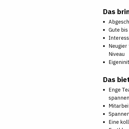
Das bri
Abgesch
Gute bis
Interess
Neugier
Niveau
Eigenini
Das bie
Enge Tea
spannen
Mitarbei
Spannen
Eine kol