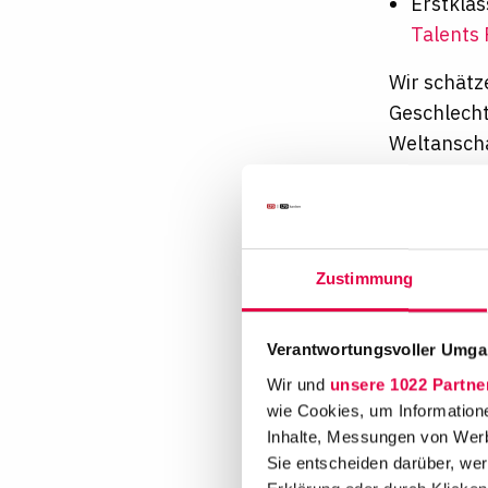
Erstklas
Talents
Wir schätz
Geschlecht
Weltanscha
Überzeugen
Frankfurt
www.henge
Zustimmung
Benefit
Verantwortungsvoller Umgan
Wir und
unsere 1022 Partne
wie Cookies, um Information
Inhalte, Messungen von Werb
Arbeiten im
Sie entscheiden darüber, wer
Ausland