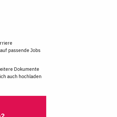
rriere
t auf passende Jobs
 weitere Dokumente
lich auch hochladen
n?