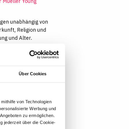
r Mueller Young
ngen unabhängig von
rkunft, Religion und
ung und Alter.
tion-Team
in
Über Cookies
 mithilfe von Technologien
personalisierte Werbung und
 Angeboten zu ermöglichen.
Flexible
g jederzeit über die Cookie-
Arbeitszeiten