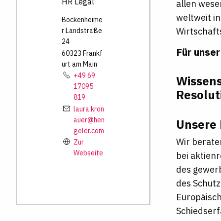
HR Legal
allen wese
weltweit i
Bockenheime
Wirtschaft
r Landstraße
24
Für unser
60323
Frankf
urt am Main
+49 69
Wissens
17095
Resolut
819
laura.kron
auer@hen
Unsere 
geler.com
Wir berate
Zur
Webseite
bei aktien
des gewerb
des Schutz
Europäisch
Schiedserf