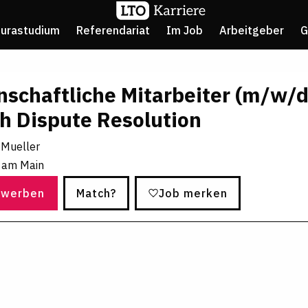
Jurastudium
Referendariat
Im Job
Arbeitgeber
G
schaftliche Mitarbeiter (m/w/d
h Dispute Resolution
 Mueller
t am Main
ewerben
Match?
Job merken