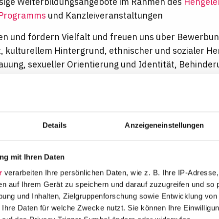
sige
Weiterbildungsangebote
im Rahmen des
Hengele
 Programms
und
Kanzleiveranstaltungen
en und fördern Vielfalt und freuen uns über Bewerbu
, kulturellem Hintergrund, ethnischer und sozialer He
uung, sexueller Orientierung und Identität, Behinder
 Sie sich selbst und lernen Sie unser
Dispute-Resolu
 am Main
persönlich kennen.
ler.com/karriere
Details
Anzeigeneinstellungen
s
g mit Ihren Daten
r
verarbeiten Ihre persönlichen Daten, wie z. B. Ihre IP-Adresse,
en auf Ihrem Gerät zu speichern und darauf zuzugreifen und so 
ung und Inhalten, Zielgruppenforschung sowie Entwicklung von
Diversity- /
 Ihre Daten für welche Zwecke nutzt. Sie können Ihre Einwilligun
Berufsnetzwerke
Diensthandy
Frauenförderung