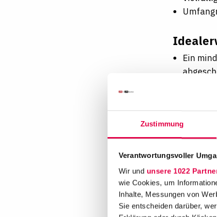
Umfangr
Idealer
Ein mind
abgesch
Interes
Sehr gut
Die wiss
Zustimmung
referen
Wir sind s
Verantwortungsvoller Umgan
Wir begrüß
Wir und
unsere 1022 Partne
ethnischer
wie Cookies, um Information
sowie sexu
Inhalte, Messungen von Werb
Sie entscheiden darüber, wer
Wenn Sie I