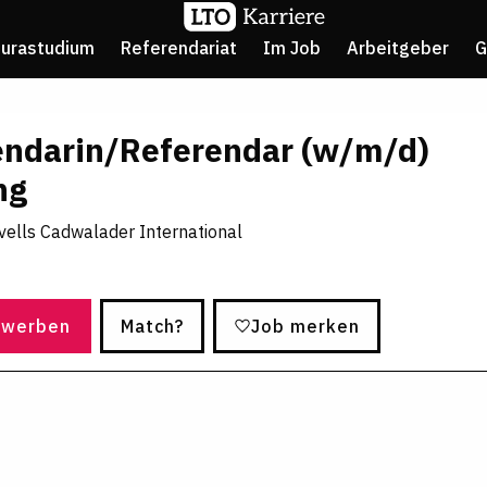
Jurastudium
Referendariat
Im Job
Arbeitgeber
G
endarin/Referendar (w/m/d)
ng
ells Cadwalader International
ewerben
Match?
Job merken