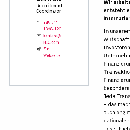
Wir arbeit
Recruitment
entsteht 
Coordinator
internatio
+49 211
1368-120
In unserem
karriere@
Wirtschaft
HLC.com
Investoren
Zur
Unternehm
Webseite
Finanzieru
Transaktio
Finanzieru
besonders 
Jede Trans
– das mach
auch eng m
nationalen
unser Fachb