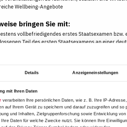
eiche Wellbeing-Angebote
weise bringen Sie mit:
estens vollbefriedigendes erstes Staatsexamen bzw. 
lossenen Teil des ersten Staatsexamens an einer deu
se an wirtschaftlichen Zusammenhängen und Abläufe
e Englischkenntnisse
enschaftliche Mitarbeit kann gerne auch promotionsb
Details
Anzeigeneinstellungen
dariatsbegleitend ausgeübt werden
tolz auf unsere wertschätzende Kultur und die Vielfal
g mit Ihren Daten
en alle Bewerbungen – unabhängig von Geschlecht, 
r
verarbeiten Ihre persönlichen Daten, wie z. B. Ihre IP-Adresse,
 und sozialer Herkunft, Religion/Weltanschauung, B
en auf Ihrem Gerät zu speichern und darauf zuzugreifen und so 
eller Orientierung/Identität.
ung und Inhalten, Zielgruppenforschung sowie Entwicklung von
 Ihre Daten für welche Zwecke nutzt. Sie können Ihre Einwilligun
nteresse an dieser Stelle haben, dann schicken Sie u