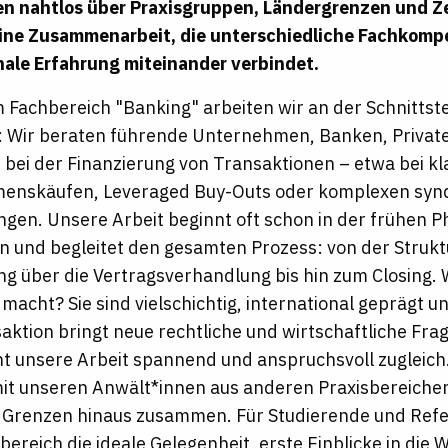
en nahtlos über Praxisgruppen, Ländergrenzen und Z
eine Zusammenarbeit, die unterschiedliche Fachkom
nale Erfahrung miteinander verbindet.
 Fachbereich "Banking" arbeiten wir an der Schnittst
: Wir beraten führende Unternehmen, Banken, Privat
 bei der Finanzierung von Transaktionen – etwa bei kl
enskäufen, Leveraged Buy-Outs oder komplexen synd
ngen. Unsere Arbeit beginnt oft schon in der frühen P
n und begleitet den gesamten Prozess: von der Strukt
ng über die Vertragsverhandlung bis hin zum Closing
macht? Sie sind vielschichtig, international geprägt 
aktion bringt neue rechtliche und wirtschaftliche Frag
t unsere Arbeit spannend und anspruchsvoll zugleich.
it unseren Anwält*innen aus anderen Praxisbereichen
 Grenzen hinaus zusammen. Für Studierende und Refe
ereich die ideale Gelegenheit, erste Einblicke in die W