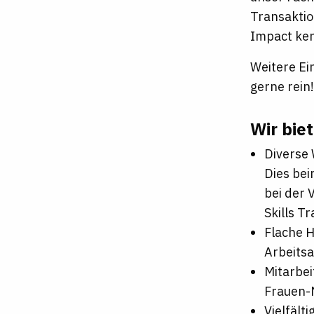
Transaktio
Impact ke
Weitere Ei
gerne rein!
Wir bie
Diverse
Dies bei
bei der 
Skills T
Flache 
Arbeits
Mitarbei
Frauen-
Vielfält