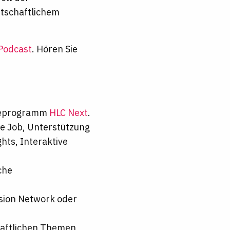
rtschaftlichem
Podcast
. Hören Sie
neeprogramm
HLC Next
.
the Job, Unterstützung
hts, Interaktive
che
usion Network oder
chaftlichen Themen