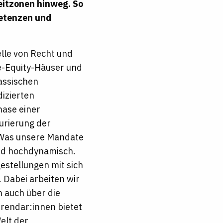
eitzonen hinweg. So
petenzen und
elle von Recht und
e-Equity-Häuser und
assischen
izierten
hase einer
urierung der
. Was unsere Mandate
und hochdynamisch.
estellungen mit sich
 Dabei arbeiten wir
 auch über die
rendar:innen bietet
elt der