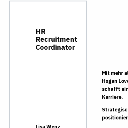
HR
Recruitment
Coordinator
Mit mehr a
Hogan Love
schafft ei
Karriere.
Strategisc
positionie
Lisa
Wenz