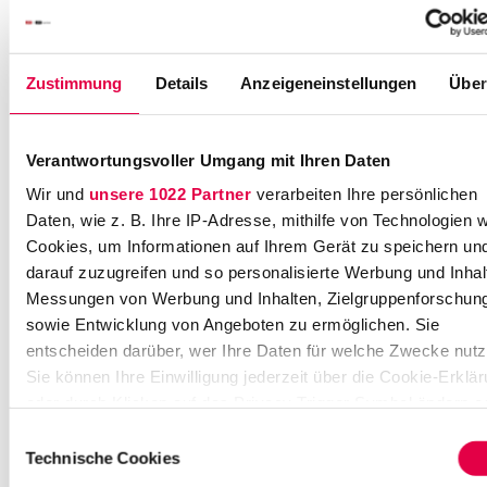
k
h
o
Zustimmung
Details
Anzeigeneinstellungen
Über
f
f
Senior
Recruitment
Verantwortungsvoller Umgang mit Ihren Daten
Advisor
Wir und
unsere 1022 Partner
verarbeiten Ihre persönlichen
Recruitment
Team
Daten, wie z. B. Ihre IP-Adresse, mithilfe von Technologien w
Germany
Cookies, um Informationen auf Ihrem Gerät zu speichern un
darauf zuzugreifen und so personalisierte Werbung und Inhal
+
Messungen von Werbung und Inhalten, Zielgruppenforschun
4
sowie Entwicklung von Angeboten zu ermöglichen. Sie
9
entscheiden darüber, wer Ihre Daten für welche Zwecke nutz
2
Sie können Ihre Einwilligung jederzeit über die Cookie-Erklä
1
1
oder durch Klicken auf das Privacy Trigger Symbol ändern o
1
widerrufen
Einwilligungsauswahl
3
Technische Cookies
6
Wenn Sie es erlauben, würden wir auch gerne: