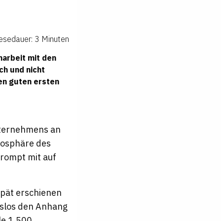
esedauer: 3 Minuten
narbeit mit den
ch und nicht
nen guten ersten
unternehmens an
tmosphäre des
prompt mit auf
spät erschienen
ngslos den Anhang
le 1.500