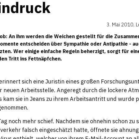
indruck
3. Mai 2010
,
L
Job: An ihm werden die Weichen gestellt für die Zusamme
omente entscheiden über Sympathie oder Antipathie - au
zten. Wer einige einfache Regeln beherzigt, sorgt für ei
en Tritt ins Fettnäpfchen.
 erinnert sich eine Juristin eines großen Forschungs
er neuen Arbeitsstelle. Angeregt durch die lockere A
 kam sie in Jeans zu ihrem Arbeitsantritt und wurde 
 genommen.
 Tag noch mehr schief. Nachdem sie ohnehin schon zu 
fsverkehr falsch eingeschätzt hatte, öffnete sie ahnu
 Virus enthielt, welcher von ihrem E-Mail-Account an al