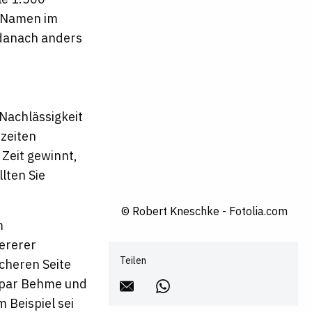
n Namen im
 danach anders
 Nachlässigkeit
szeiten
 Zeit gewinnt,
llten Sie
© Robert Kneschke - Fotolia.com
m
ererer
Teilen
icheren Seite
aspar Behme und
 Beispiel sei