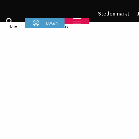
Stellenmarkt
LOGIN
Home
Im Job
News & Stories