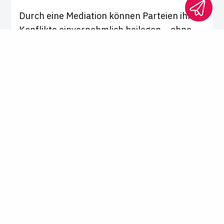
Durch eine Mediation können Parteien ihre
Konflikte einvernehmlich beilegen – ohne
Gang zum Gericht. Durch das Verfahren
führt ein Mediator. Doch was muss man
dafür mitbringen und wie arbeiten
Mediatoren?
Gastbeitrag von
Jonathan Geigis
Irgendwas mit Recht