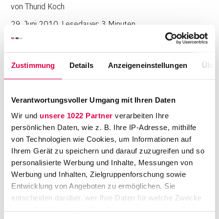
von
Thurid Koch
29. Juni 2010
,
Lesedauer: 3 Minuten
Eine Lösung im Sinne aller Parteien statt die
Konfrontation zu suchen – diesen Weg sehen
Zustimmung
Details
Anzeigeneinstellungen
Über
viele Mandanten für sich als den besten an. Mit
einer Qualifikation als Mediator können Anwälte
dieser Nachfrage gerecht werden.
Verantwortungsvoller Umgang mit Ihren Daten
Ausbildungsangebote gibt es viele, aber nicht
jedes ist geeignet, denn die Berufsordnung für
Wir und
unsere 1022 Partner
verarbeiten Ihre
Rechtsanwälte gibt besondere Anforderungen
persönlichen Daten, wie z. B. Ihre IP-Adresse, mithilfe
vor.
von Technologien wie Cookies, um Informationen auf
Ihrem Gerät zu speichern und darauf zuzugreifen und so
personalisierte Werbung und Inhalte, Messungen von
Komplexe Themen verlangen nach
Werbung und Inhalten, Zielgruppenforschung sowie
differenzierten Lösungen, die mit
Entwicklung von Angeboten zu ermöglichen. Sie
entscheiden darüber, wer Ihre Daten für welche Zwecke
Rechtsdurchsetzung alleine nicht erreicht
nutzt. Sie können Ihre Einwilligung jederzeit über die
werden können. Häufig kommt es Mandanten