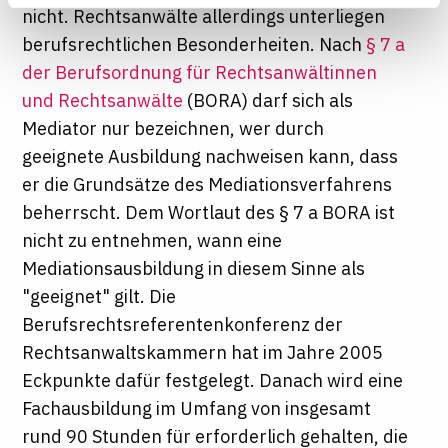
nicht. Rechtsanwälte allerdings unterliegen
Seite auf "Cookie-Einstellungen" klicken. Weitere
berufsrechtlichen Besonderheiten. Nach
§ 7 a
Informationen finden Sie in unseren
Datenschutzhinweisen
der Berufsordnung für Rechtsanwältinnen
und Rechtsanwälte
(BORA) darf sich als
Mediator nur bezeichnen, wer durch
geeignete Ausbildung nachweisen kann, dass
er die Grundsätze des Mediationsverfahrens
beherrscht. Dem Wortlaut des § 7 a BORA ist
nicht zu entnehmen, wann eine
Mediationsausbildung in diesem Sinne als
"geeignet" gilt. Die
Berufsrechtsreferentenkonferenz der
Rechtsanwaltskammern hat im Jahre 2005
Eckpunkte dafür festgelegt. Danach wird eine
Fachausbildung im Umfang von insgesamt
rund 90 Stunden für erforderlich gehalten, die