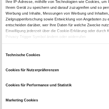
Ihre IP-Adresse, mithilfe von Technologien wie Cookies, um 
Ihrem Gerät zu speichern und darauf zuzugreifen und so pers
Werbung und Inhalte, Messungen von Werbung und Inhalten,
Zielgruppenforschung sowie Entwicklung von Angeboten zu e
entscheiden darüber, wer Ihre Daten für welche Zwecke nutzt
Einwilligung jederzeit über die Cookie-Erklärung oder durch 
Privacy Trigger Symbol ändern oder widerrufen
Wenn Sie es erlauben, würden wir auch gerne:
Einwilligungsauswahl
Technische Cookies
Informationen über Ihre geografische Lage erfassen, 
einige Meter genau sein können
Ihr Gerät durch aktives Scannen nach bestimmten 
Cookies für Nutzerpräferenzen
(Fingerprinting) identifizieren
Erfahren Sie mehr darüber, wie Ihre persönlichen Daten vera
Cookies für Performance und Statistik
und legen Sie Ihre Präferenzen im
Abschnitt Einzelheiten
fe
Auf dieser Website setzen wir Cookies ein, um unsere Ange
Marketing Cookies
personalisieren, zu verbessern und wirtschaftlich zu betreib
Ihrer Auswahl willigen Sie in die Verwendung der gewählten 