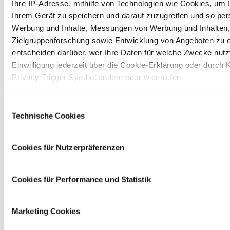
Ihre IP-Adresse, mithilfe von Technologien wie Cookies, um 
Ihrem Gerät zu speichern und darauf zuzugreifen und so pers
Werbung und Inhalte, Messungen von Werbung und Inhalten,
Barrierefrei
Berufsnetzwerke
Zielgruppenforschung sowie Entwicklung von Angeboten zu e
entscheiden darüber, wer Ihre Daten für welche Zwecke nutzt
Einwilligung jederzeit über die Cookie-Erklärung oder durch 
Privacy Trigger Symbol ändern oder widerrufen
Wenn Sie es erlauben, würden wir auch gerne:
Einwilligungsauswahl
Betriebliche Altersvorsorge
Diensthandy
Technische Cookies
Informationen über Ihre geografische Lage erfassen, 
einige Meter genau sein können
Ihr Gerät durch aktives Scannen nach bestimmten 
Cookies für Nutzerpräferenzen
(Fingerprinting) identifizieren
Erfahren Sie mehr darüber, wie Ihre persönlichen Daten vera
Cookies für Performance und Statistik
und legen Sie Ihre Präferenzen im
Abschnitt Einzelheiten
fe
Firmenwagen
Flexible Arbeitszeiten
Auf dieser Website setzen wir Cookies ein, um unsere Ange
Marketing Cookies
personalisieren, zu verbessern und wirtschaftlich zu betreib
Ihrer Auswahl willigen Sie in die Verwendung der gewählten 