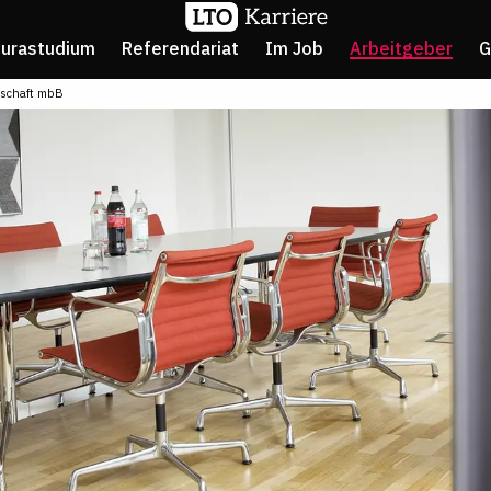
Jurastudium
Referendariat
Im Job
Arbeitgeber
G
rschaft mbB