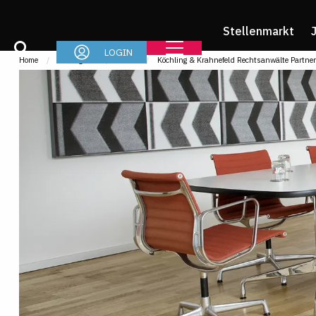
Stellenmarkt
LOGIN
Home
Arbeitgeber
Profile
Köchling & Krahnefeld Rechtsanwälte Partne