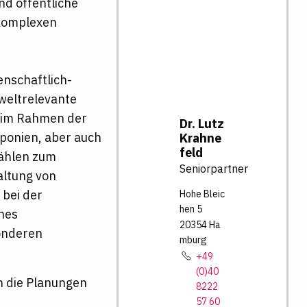
d öffentliche
 komplexen
enschaftlich-
mweltrelevante
n im Rahmen der
Dr.
Lutz
ponien, aber auch
Krahne
feld
zählen zum
Seniorpartner
altung von
 bei der
Hohe Bleic
hen
5
nes
20354
Ha
onderen
mburg
+49
(0)40
en die Planungen
8222
57 60