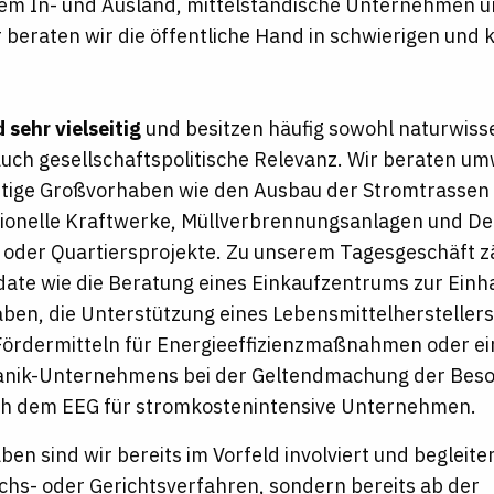
em In- und Ausland, mittelständische Unternehmen un
 beraten wir die öffentliche Hand in schwierigen und
 sehr vielseitig
und besitzen häufig sowohl naturwiss
auch gesellschaftspolitische Relevanz. Wir beraten u
nstige Großvorhaben wie den Ausbau der Stromtrasse
ionelle Kraftwerke, Müllverbrennungsanlagen und De
 oder Quartiersprojekte. Zu unserem Tagesgeschäft 
date wie die Beratung eines Einkaufzentrums zur Einh
en, die Unterstützung eines Lebensmittelherstellers
ördermitteln für Energieeffizienzmaßnahmen oder ei
vanik-Unternehmens bei der Geltendmachung der Bes
ch dem EEG für stromkostenintensive Unternehmen.
ben sind wir bereits im Vorfeld involviert und begleit
chs- oder Gerichtsverfahren, sondern bereits ab der