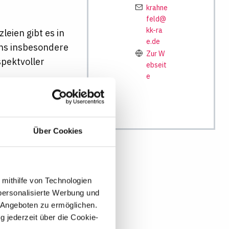
krahne
feld@
kk-ra
leien gibt es in
e.de
uns insbesondere
Zur W
spektvoller
ebseit
e
n, suchen wir
Über Cookies
 mithilfe von Technologien
personalisierte Werbung und
 Angeboten zu ermöglichen.
g jederzeit über die Cookie-