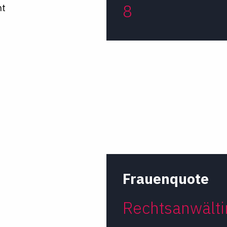
8
ht
Frauenquote
Rechtsanwälti