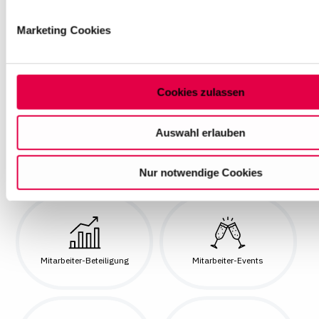
werden, und legen Sie Ihre Präferenzen im
Abschnitt Einzel
Marketing Cookies
Auf dieser Website setzen wir Cookies ein, um unsere Ange
personalisieren, zu verbessern und wirtschaftlich zu betreibe
Jobticket
Kantine
Bestätigung Ihrer Auswahl willigen Sie in die Verwendung de
Cookies ein. Diese Auswahl können Sie jederzeit ändern ode
Cookies zulassen
Einwilligung widerrufen, indem Sie am Ende der Seite auf "C
Einstellungen" klicken. Weitere Informationen finden Sie in u
Auswahl erlauben
Datenschutzhinweisen
LL.M. / MBA / Promotion
Mentoring
Nur notwendige Cookies
Mitarbeiter-Beteiligung
Mitarbeiter-Events