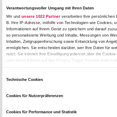
Verantwortungsvoller Umgang mit Ihren Daten
Wir und
unsere 1022 Partner
verarbeiten Ihre persönlichen 
B. Ihre IP-Adresse, mithilfe von Technologien wie Cookies, 
Diversity- /
Flexible Arbeitszeiten
Informationen auf Ihrem Gerät zu speichern und darauf zuzu
Frauenförderung
so personalisierte Werbung und Inhalte, Messungen von We
Inhalten, Zielgruppenforschung sowie Entwicklung von Ange
ermöglichen. Sie entscheiden darüber, wer Ihre Daten für w
nutzt. Sie können Ihre Einwilligung jederzeit über die Cookie
oder durch Klicken auf das Privacy Trigger Symbol ändern o
Fortbildungen
Freie Getränke & Snacks
widerrufen
Einwilligungsauswahl
Wenn Sie es erlauben, würden wir auch gerne:
Technische Cookies
Informationen über Ihre geografische Lage erfassen, 
auf einige Meter genau sein können
Cookies für Nutzerpräferenzen
Ihr Gerät durch aktives Scannen nach bestimmten 
Gesundheits- / Sport-
Homeoffice
Angebote
(Fingerprinting) identifizieren
Cookies für Performance und Statistik
Erfahren Sie mehr darüber, wie Ihre persönlichen Daten verar