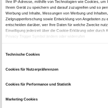
Ihre IP-Adresse, mithilfe von Technologien wie Cookies, um 
Ihrem Gerät zu speichern und darauf zuzugreifen und so pers
Werbung und Inhalte, Messungen von Werbung und Inhalten,
Zielgruppenforschung sowie Entwicklung von Angeboten zu e
entscheiden darüber, wer Ihre Daten für welche Zwecke nutzt
Einwilligung jederzeit über die Cookie-Erklärung oder durch 
Privacy Trigger Symbol ändern oder widerrufen
Wenn Sie es erlauben, würden wir auch gerne:
Einwilligungsauswahl
Technische Cookies
Informationen über Ihre geografische Lage erfassen, 
einige Meter genau sein können
Ihr Gerät durch aktives Scannen nach bestimmten 
Cookies für Nutzerpräferenzen
(Fingerprinting) identifizieren
Erfahren Sie mehr darüber, wie Ihre persönlichen Daten vera
Cookies für Performance und Statistik
und legen Sie Ihre Präferenzen im
Abschnitt Einzelheiten
fe
Auf dieser Website setzen wir Cookies ein, um unsere Ange
Marketing Cookies
personalisieren, zu verbessern und wirtschaftlich zu betreib
Ihrer Auswahl willigen Sie in die Verwendung der gewählten 