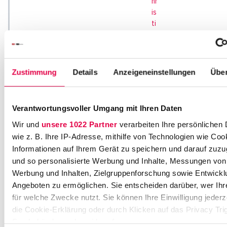
hr
is
ti
n
a.
m
o
Zustimmung
Details
Anzeigeneinstellungen
Über
nt
ei
ro
Verantwortungsvoller Umgang mit Ihren Daten
@
h
Wir und
unsere 1022 Partner
verarbeiten Ihre persönlichen 
e
wie z. B. Ihre IP-Adresse, mithilfe von Technologien wie Coo
n
Informationen auf Ihrem Gerät zu speichern und darauf zuzu
g
und so personalisierte Werbung und Inhalte, Messungen von
el
Werbung und Inhalten, Zielgruppenforschung sowie Entwickl
er
Angeboten zu ermöglichen. Sie entscheiden darüber, wer Ihr
.c
für welche Zwecke nutzt. Sie können Ihre Einwilligung jederz
o
die Cookie-Erklärung oder durch Klicken auf das Privacy Tri
m
Symbol ändern oder widerrufen
Z