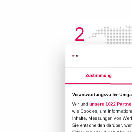
2
national
honert
- Hambur
Zustimmung
Hohe Bleichen
8
20354
Hamburg
Verantwortungsvoller Umgan
+49 40 38037570
hamburg@honert.de
Wir und
unsere 1022 Partne
wie Cookies, um Information
Inhalte, Messungen von Werb
Sie entscheiden darüber, wer