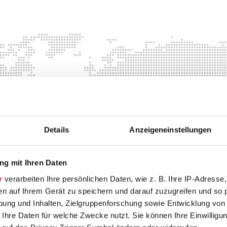
g
honert
- München
Details
Anzeigeneinstellungen
Theatinerstr.
14
80333
München
g mit Ihren Daten
+49 89 3883810
muenchen@honert.de
r
verarbeiten Ihre persönlichen Daten, wie z. B. Ihre IP-Adresse,
en auf Ihrem Gerät zu speichern und darauf zuzugreifen und so 
ung und Inhalten, Zielgruppenforschung sowie Entwicklung von
 Ihre Daten für welche Zwecke nutzt. Sie können Ihre Einwilligun