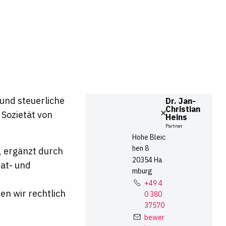
 und steuerliche
Dr.
Jan-
Christian
Sozietät von
Heins
Partner
Hohe Bleic
hen
8
, ergänzt durch
20354
Ha
at- und
mburg
+49 4
n wir rechtlich
0 380
37570
bewer