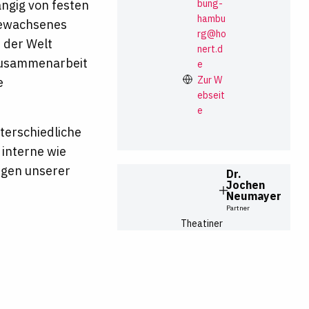
bung-
ngig von festen
hambu
gewachsenes
rg@ho
 der Welt
nert.d
 Zusammenarbeit
e
Zur W
e
ebseit
e
nterschiedliche
interne wie
ungen unserer
Dr.
Jochen
Neumayer
Partner
Theatiner
str.
14
80333
Mü
nchen
+49 8
9 388