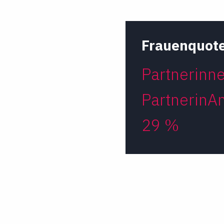
Frauenquot
Partnerinne
Partnerin
An
29 %