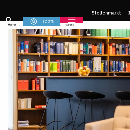
Stellenmarkt
LOGIN
Home
Arbeitgeber
Profile
honert