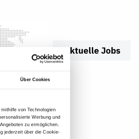
3810
bewer
bung-
muenc
hen@h
onert.
de
Aktuelle Jobs
Zur W
ebseit
e
Über Cookies
 mithilfe von Technologien
personalisierte Werbung und
 Angeboten zu ermöglichen.
g jederzeit über die Cookie-