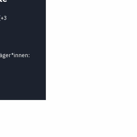
(+3
äger*innen: